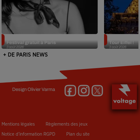
Netflix lance un immense Book
Des DJ sets au
Festival gratuit à Paris
Tour Eiffel !
3 août 2026
3 août 2026
+ DE PARIS NEWS
Design
Olivier Varma
Mentions légales
Règlements des jeux
Notice d’information RGPD
Plan du site