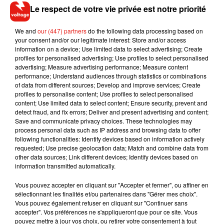
nous ne commentons généralement pas les poursuites dont
Le respect de votre vie privée est notre priorité
nous faisons l’objet, nous aimerions en profiter pour rappeler
que nous proposons une catégorie 'sous-titré'"
, a pour sa part
We and
our (447) partners
do the following data processing based on
réagi le site Pornhub, contacté par
TMZ
. Le plaignant
your consent and/or our legitimate interest: Store and/or access
réclame à Pornhub que ce problème soit rectifié, ainsi que le
information on a device; Use limited data to select advertising; Create
profiles for personalised advertising; Use profiles to select personalised
versement de dommages et intérêts dont le montant n'a pas
advertising; Measure advertising performance; Measure content
été communiqué.
performance; Understand audiences through statistics or combinations
of data from different sources; Develop and improve services; Create
profiles to personalise content; Use profiles to select personalised
content; Use limited data to select content; Ensure security, prevent and
detect fraud, and fix errors; Deliver and present advertising and content;
Save and communicate privacy choices. These technologies may
Musique
process personal data such as IP address and browsing data to offer
following functionalities: Identify devices based on information actively
requested; Use precise geolocation data; Match and combine data from
other data sources; Link different devices; Identify devices based on
Angèle et Amélie Lens dévoilent leur
information transmitted automatically.
collaboration tant attendue
7 août 2026
Vous pouvez accepter en cliquant sur "Accepter et fermer", ou affiner en
sélectionnant les finalités et/ou partenaires dans "Gérer mes choix".
Vous pouvez également refuser en cliquant sur "Continuer sans
accepter". Vos préférences ne s'appliqueront que pour ce site. Vous
pouvez mettre à jour vos choix, ou retirer votre consentement à tout