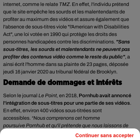
internet, comme le relate
TMZ
. En effet, l'individu prétend
que le site empêche les sourds et les malentendants de
profiter au maximum des vidéos et assure également que
l'absence de sous-titres viole "l'American with Disabilities
Act", une loi votée en 1990 qui protège les droits des
personnes handicapées contre les discriminations.
"Sans
sous-titres, les sourds et malentendants ne peuvent pas
profiter des contenus vidéo comme le reste du public"
, a
ainsi écrit l'homme dans sa plainte de 23 pages, déposée
jeudi 16 janvier 2020 au tribunal fédéral de Brooklyn.
Demande de dommages et intérêts
Selon le journal
Le Point,
en 2018,
Pornhub avait annoncé
l'intégration de sous-titres pour une partie de ses vidéos
.
En effet, environ 400 vidéos sous-titrées sont
accessibles.
“Nous comprenons cet homme
poursuive Pornhub et qu'il prétende que nous laissons de
côté les personnes sourdes et malentendantes. Même si
Continuer sans accepter