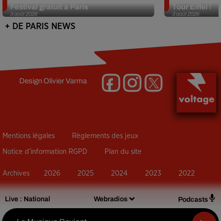
Festival gratuit à Paris
Tour Eiffel !
3 août 2026
3 août 2026
+ DE PARIS NEWS
Design
Olivier Varma
Mentions légales
Règlements des jeux
Notice d’information RGPD
Plan du site
Archives
2026
2025
2024
2023
2022
Live :
National
Webradios
Podcasts