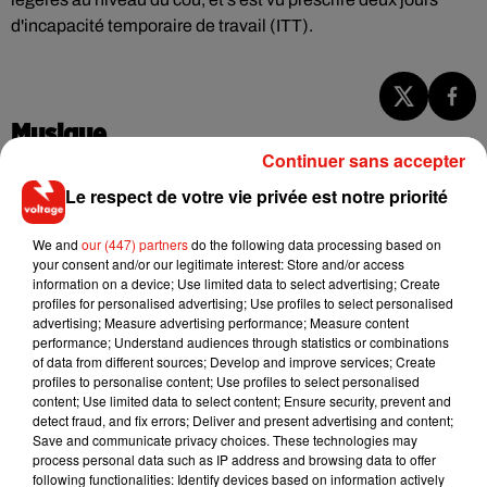
d'incapacité temporaire de travail (ITT).
Musique
Continuer sans accepter
Le respect de votre vie privée est notre priorité
RÜFÜS DU SOL annonce un nouvel
album après sa tournée mondiale
We and
our (447) partners
do the following data processing based on
7 août 2026
your consent and/or our legitimate interest: Store and/or access
information on a device; Use limited data to select advertising; Create
profiles for personalised advertising; Use profiles to select personalised
advertising; Measure advertising performance; Measure content
performance; Understand audiences through statistics or combinations
Angèle et Amélie Lens dévoilent leur
of data from different sources; Develop and improve services; Create
collaboration tant attendue
profiles to personalise content; Use profiles to select personalised
7 août 2026
content; Use limited data to select content; Ensure security, prevent and
detect fraud, and fix errors; Deliver and present advertising and content;
Save and communicate privacy choices. These technologies may
process personal data such as IP address and browsing data to offer
following functionalities: Identify devices based on information actively