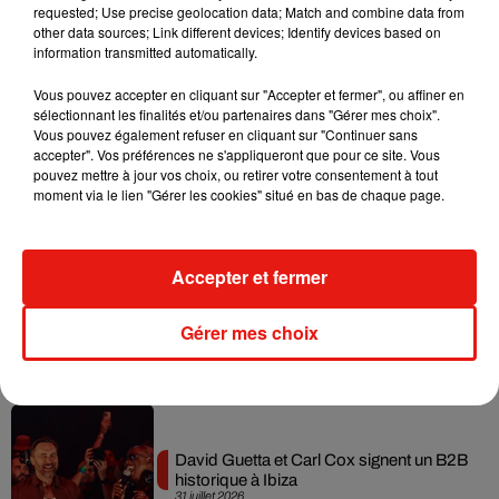
requested; Use precise geolocation data; Match and combine data from
Il y a 10 ans, DJ Snake changeait de
other data sources; Link different devices; Identify devices based on
dimension avec son premier...
information transmitted automatically.
6 août 2026
Vous pouvez accepter en cliquant sur "Accepter et fermer", ou affiner en
sélectionnant les finalités et/ou partenaires dans "Gérer mes choix".
Vous pouvez également refuser en cliquant sur "Continuer sans
accepter". Vos préférences ne s'appliqueront que pour ce site. Vous
Fred again.. et Latin Mafia dévoilent enfin
pouvez mettre à jour vos choix, ou retirer votre consentement à tout
leur mixtape créée en...
moment via le lien "Gérer les cookies" situé en bas de chaque page.
3 août 2026
Accepter et fermer
Swedish House Mafia et Lykke Li
Gérer mes choix
dévoilent « Happiness Is So Sad »
31 juillet 2026
David Guetta et Carl Cox signent un B2B
historique à Ibiza
31 juillet 2026