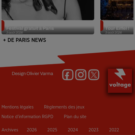
Netflix lance un immense Book
Des DJ sets au
Festival gratuit à Paris
Tour Eiffel !
3 août 2026
3 août 2026
+ DE PARIS NEWS
Design
Olivier Varma
Mentions légales
Règlements des jeux
Notice d’information RGPD
Plan du site
Archives
2026
2025
2024
2023
2022