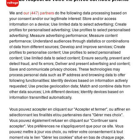
Jérôme et Sophie Vitré n’est pas du même avis : pour lui,
Carrefour est reponsable. «
Quand on y achète un produit, on
We and
our (447) partners
do the following data processing based on
attend qu’il soit irréprochable
», assure-t-il. Les jeunes
your consent and/or our legitimate interest: Store and/or access
information on a device; Use limited data to select advertising; Create
mariés réclament une indemnité bien plus supérieure à 6,90
profiles for personalised advertising; Use profiles to select personalised
€ (le prix du remboursement de la tarte aux pommes).
advertising; Measure advertising performance; Measure content
performance; Understand audiences through statistics or combinations
of data from different sources; Develop and improve services; Create
profiles to personalise content; Use profiles to select personalised
content; Use limited data to select content; Ensure security, prevent and
Musique
detect fraud, and fix errors; Deliver and present advertising and content;
Save and communicate privacy choices. These technologies may
process personal data such as IP address and browsing data to offer
following functionalities: Identify devices based on information actively
requested; Use precise geolocation data; Match and combine data from
RÜFÜS DU SOL annonce un nouvel
other data sources; Link different devices; Identify devices based on
album après sa tournée mondiale
7 août 2026
information transmitted automatically.
Vous pouvez accepter en cliquant sur "Accepter et fermer", ou affiner en
sélectionnant les finalités et/ou partenaires dans "Gérer mes choix".
Vous pouvez également refuser en cliquant sur "Continuer sans
accepter". Vos préférences ne s'appliqueront que pour ce site. Vous
Angèle et Amélie Lens dévoilent leur
pouvez mettre à jour vos choix, ou retirer votre consentement à tout
collaboration tant attendue
moment via le lien "Gérer les cookies" situé en bas de chaque page.
7 août 2026