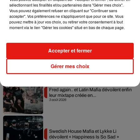
sélectionnant les finalités et/ou partenaires dans "Gérer mes choix".
Angèle et Amélie Lens dévoilent leur
Vous pouvez également refuser en cliquant sur "Continuer sans
collaboration tant attendue
accepter". Vos préférences ne s'appliqueront que pour ce site. Vous
7 août 2026
pouvez mettre à jour vos choix, ou retirer votre consentement à tout
moment via le lien "Gérer les cookies" situé en bas de chaque page.
Il y a 10 ans, DJ Snake changeait de
Accepter et fermer
dimension avec son premier...
6 août 2026
Gérer mes choix
Fred again.. et Latin Mafia dévoilent enfin
leur mixtape créée en...
3 août 2026
Swedish House Mafia et Lykke Li
dévoilent « Happiness Is So Sad »