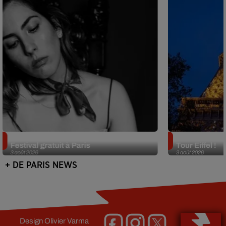
Netflix lance un immense Book
Des DJ sets au
Festival gratuit à Paris
Tour Eiffel !
3 août 2026
3 août 2026
+ DE PARIS NEWS
Design
Olivier Varma