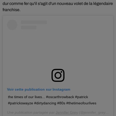
dur comme fer qu'il s'agit d'un nouveau volet de la légendaire
franchise.
Voir cette publication sur Instagram
the times of our lives... #oscarthrowback #patrick
#patrickswayze #dirtydancing #80s #thetimeofourlives
Une publication partagée par
Jennifer Grey
(@jennifer_grey) le
24