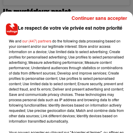
Un mystérieux projet
Continuer sans accepter
Alors que
Dirty Dancing
, sorti en 1987, révélait Jennifer Grey
Le respect de votre vie privée est notre priorité
en jeune adolescente tombant amoureuse de son professeur
de danse, incarné par le regretté
Patrick Swayze, on ne peut
We and
our (447) partners
do the following data processing based on
en effet s'empêcher de penser que ce nouveau projet de film
your consent and/or our legitimate interest: Store and/or access
information on a device; Use limited data to select advertising; Create
vient s'inscrire dans la continuité des deux opus précédents.
profiles for personalised advertising; Use profiles to select personalised
En effet, la présence de Jennifer Grey laisse planer le doute.
advertising; Measure advertising performance; Measure content
Pour rappel,
Dirty Dancing
a, à l'époque, généré près de 218
performance; Understand audiences through statistics or combinations
of data from different sources; Develop and improve services; Create
millions de dollars au box-office mondial, et a remporté
profiles to personalise content; Use profiles to select personalised
l'Oscar et le Golden Globe de la Meilleure Chanson originale
content; Use limited data to select content; Ensure security, prevent and
pour le titre
(I've Had) The Time of My Life.
detect fraud, and fix errors; Deliver and present advertising and content;
Save and communicate privacy choices. These technologies may
process personal data such as IP address and browsing data to offer
following functionalities: Identify devices based on information actively
requested; Use precise geolocation data; Match and combine data from
other data sources; Link different devices; Identify devices based on
Musique
information transmitted automatically.
Vous pouvez accepter en cliquant sur "Accepter et fermer", ou affiner en