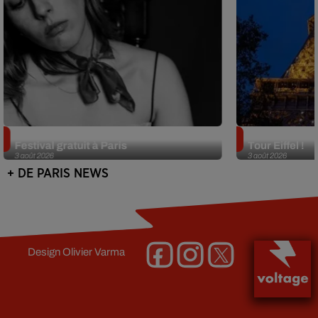
Netflix lance un immense Book
Des DJ sets au
Festival gratuit à Paris
Tour Eiffel !
3 août 2026
3 août 2026
+ DE PARIS NEWS
Design
Olivier Varma