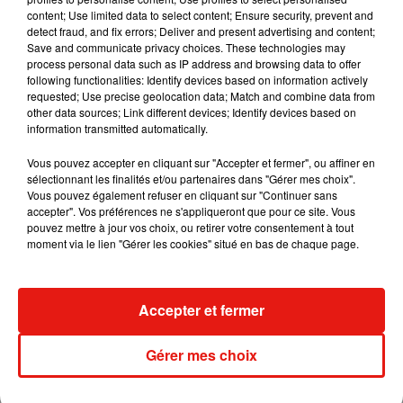
content; Use limited data to select content; Ensure security, prevent and
detect fraud, and fix errors; Deliver and present advertising and content;
Save and communicate privacy choices. These technologies may
Voir cette publication sur Instagram
process personal data such as IP address and browsing data to offer
following functionalities: Identify devices based on information actively
Une publication partagée par Things I have drawn (@thingsihavedrawn)
requested; Use precise geolocation data; Match and combine data from
other data sources; Link different devices; Identify devices based on
information transmitted automatically.
Vous pouvez accepter en cliquant sur "Accepter et fermer", ou affiner en
sélectionnant les finalités et/ou partenaires dans "Gérer mes choix".
Vous pouvez également refuser en cliquant sur "Continuer sans
accepter". Vos préférences ne s'appliqueront que pour ce site. Vous
pouvez mettre à jour vos choix, ou retirer votre consentement à tout
moment via le lien "Gérer les cookies" situé en bas de chaque page.
Accepter et fermer
Gérer mes choix
Voir cette publication sur Instagram