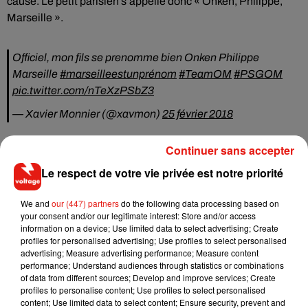
cause. Le petit parisien s’appelle donc « Onken, Philippe,
Marseille ».
Officiel, mon fils se prenomme bien Onken Philippe
Marseille
#marseilleestunprénom
#TeamOM
#PSGOM
pic.twitter.com/nTeXzPSbZ3
— Xavier Monnier (@xavmon)
25 février 2018
Continuer sans accepter
Le respect de votre vie privée est notre priorité
Musique
We and
our (447) partners
do the following data processing based on
your consent and/or our legitimate interest: Store and/or access
information on a device; Use limited data to select advertising; Create
Angèle et Amélie Lens dévoilent leur
profiles for personalised advertising; Use profiles to select personalised
collaboration tant attendue
advertising; Measure advertising performance; Measure content
7 août 2026
performance; Understand audiences through statistics or combinations
of data from different sources; Develop and improve services; Create
profiles to personalise content; Use profiles to select personalised
content; Use limited data to select content; Ensure security, prevent and