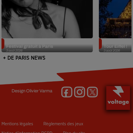
Netflix lance un immense Book
Des DJ sets au
Festival gratuit à Paris
Tour Eiffel !
3 août 2026
3 août 2026
+ DE PARIS NEWS
Design
Olivier Varma
Mentions légales
Règlements des jeux