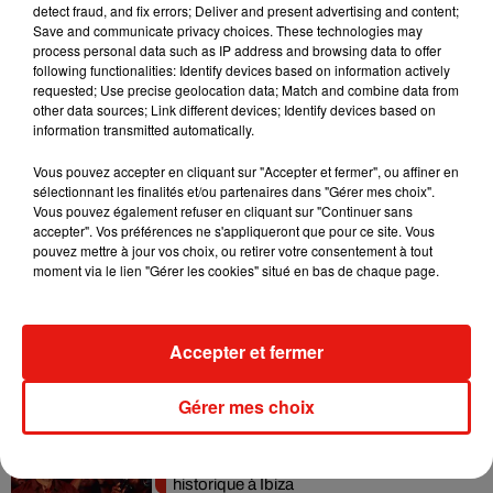
detect fraud, and fix errors; Deliver and present advertising and content;
Il y a 10 ans, DJ Snake changeait de
Save and communicate privacy choices. These technologies may
dimension avec son premier...
process personal data such as IP address and browsing data to offer
6 août 2026
following functionalities: Identify devices based on information actively
requested; Use precise geolocation data; Match and combine data from
other data sources; Link different devices; Identify devices based on
information transmitted automatically.
Fred again.. et Latin Mafia dévoilent enfin
Vous pouvez accepter en cliquant sur "Accepter et fermer", ou affiner en
leur mixtape créée en...
sélectionnant les finalités et/ou partenaires dans "Gérer mes choix".
3 août 2026
Vous pouvez également refuser en cliquant sur "Continuer sans
accepter". Vos préférences ne s'appliqueront que pour ce site. Vous
pouvez mettre à jour vos choix, ou retirer votre consentement à tout
moment via le lien "Gérer les cookies" situé en bas de chaque page.
Swedish House Mafia et Lykke Li
dévoilent « Happiness Is So Sad »
Accepter et fermer
31 juillet 2026
Gérer mes choix
David Guetta et Carl Cox signent un B2B
historique à Ibiza