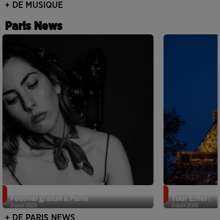
+ DE MUSIQUE
Paris News
Netflix lance un immense Book
Des DJ sets au
Festival gratuit à Paris
Tour Eiffel !
3 août 2026
3 août 2026
+ DE PARIS NEWS