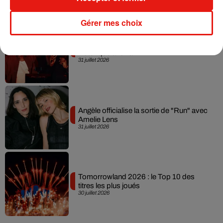
Gérer mes choix
David Guetta et Carl Cox signent un B2B
historique à Ibiza
31 juillet 2026
Angèle officialise la sortie de "Run" avec
Amelie Lens
31 juillet 2026
Tomorrowland 2026 : le Top 10 des
titres les plus joués
30 juillet 2026