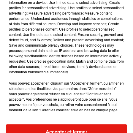
information on a device; Use limited data to select advertising; Create
profiles for personalised advertising; Use profiles to select personalised
advertising; Measure advertising performance; Measure content
performance; Understand audiences through statistics or combinations
Musique
of data from different sources; Develop and improve services; Create
profiles to personalise content; Use profiles to select personalised
content; Use limited data to select content; Ensure security, prevent and
detect fraud, and fix errors; Deliver and present advertising and content;
Il y a 10 ans, DJ Snake changeait de
Save and communicate privacy choices. These technologies may
dimension avec son premier...
process personal data such as IP address and browsing data to offer
6 août 2026
following functionalities: Identify devices based on information actively
requested; Use precise geolocation data; Match and combine data from
other data sources; Link different devices; Identify devices based on
information transmitted automatically.
Fred again.. et Latin Mafia dévoilent enfin
Vous pouvez accepter en cliquant sur "Accepter et fermer", ou affiner en
leur mixtape créée en...
sélectionnant les finalités et/ou partenaires dans "Gérer mes choix".
3 août 2026
Vous pouvez également refuser en cliquant sur "Continuer sans
accepter". Vos préférences ne s'appliqueront que pour ce site. Vous
pouvez mettre à jour vos choix, ou retirer votre consentement à tout
moment via le lien "Gérer les cookies" situé en bas de chaque page.
Swedish House Mafia et Lykke Li
dévoilent « Happiness Is So Sad »
31 juillet 2026
Accepter et fermer