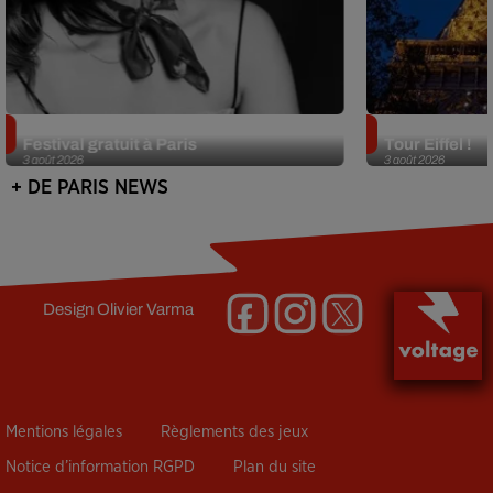
Netflix lance un immense Book
Des DJ sets au
Festival gratuit à Paris
Tour Eiffel !
3 août 2026
3 août 2026
+ DE PARIS NEWS
Design
Olivier Varma
Mentions légales
Règlements des jeux
Notice d’information RGPD
Plan du site