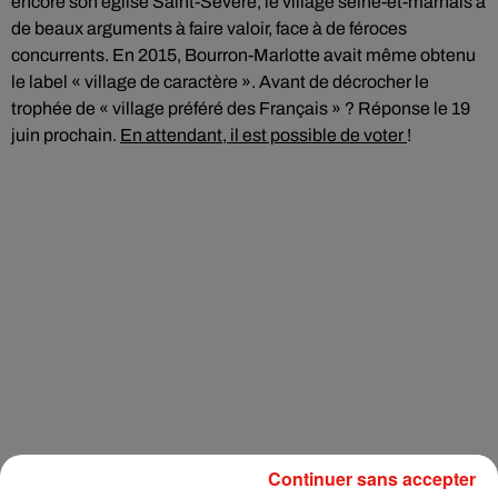
encore son église Saint-Sévère, le village seine-et-marnais a
de beaux arguments à faire valoir, face à de féroces
concurrents. En 2015, Bourron-Marlotte avait même obtenu
le label « village de caractère ». Avant de décrocher le
trophée de « village préféré des Français » ? Réponse le 19
juin prochain.
En attendant, il est possible de voter
!
Continuer sans accepter