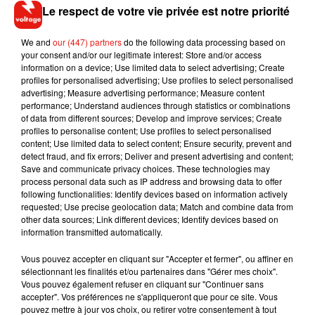
Le respect de votre vie privée est notre priorité
We and
our (447) partners
do the following data processing based on
your consent and/or our legitimate interest: Store and/or access
information on a device; Use limited data to select advertising; Create
profiles for personalised advertising; Use profiles to select personalised
advertising; Measure advertising performance; Measure content
performance; Understand audiences through statistics or combinations
of data from different sources; Develop and improve services; Create
profiles to personalise content; Use profiles to select personalised
content; Use limited data to select content; Ensure security, prevent and
detect fraud, and fix errors; Deliver and present advertising and content;
Musique
Save and communicate privacy choices. These technologies may
process personal data such as IP address and browsing data to offer
following functionalities: Identify devices based on information actively
requested; Use precise geolocation data; Match and combine data from
other data sources; Link different devices; Identify devices based on
RÜFÜS DU SOL annonce un nouvel
information transmitted automatically.
album après sa tournée mondiale
7 août 2026
Vous pouvez accepter en cliquant sur "Accepter et fermer", ou affiner en
sélectionnant les finalités et/ou partenaires dans "Gérer mes choix".
Vous pouvez également refuser en cliquant sur "Continuer sans
accepter". Vos préférences ne s'appliqueront que pour ce site. Vous
pouvez mettre à jour vos choix, ou retirer votre consentement à tout
Angèle et Amélie Lens dévoilent leur