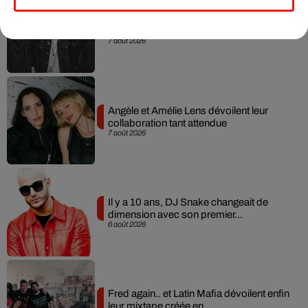
RÜFÜS DU SOL annonce un nouvel
album après sa tournée mondiale
7 août 2026
Angèle et Amélie Lens dévoilent leur
collaboration tant attendue
7 août 2026
Il y a 10 ans, DJ Snake changeait de
dimension avec son premier...
6 août 2026
Fred again.. et Latin Mafia dévoilent enfin
leur mixtape créée en...