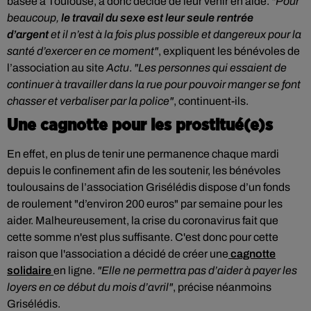
basée à Toulouse, a donc décidé de leur venir en aide.
"Pour
beaucoup,
le travail du sexe est leur seule rentrée
d’argent
et il n’est à la fois plus possible et dangereux pour la
santé d’exercer en ce moment"
, expliquent les bénévoles de
l’association au site
Actu
.
"Les personnes qui essaient de
continuer à travailler dans la rue pour pouvoir manger se font
chasser et verbaliser par la police"
, continuent-ils.
Une cagnotte pour les prostitué(e)s
En effet, en plus de tenir une permanence chaque mardi
depuis le confinement afin de les soutenir, l
es bénévoles
toulousains de l’association Grisélédis dispose
d’un fonds
de roulement "d’environ 200 euros" par semaine pour les
aider. Malheureusement, la crise du coronavirus fait que
cette somme n'est plus suffisante. C'est donc pour cette
raison que l'association a décidé de créer une
cagnotte
solidaire
en ligne.
"Elle ne permettra pas d’aider à payer les
loyers en ce début du mois d’avril"
, précise néanmoins
Grisélédis.