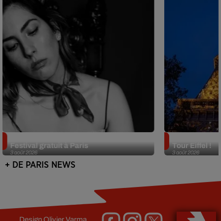
Netflix lance un immense Book
Des DJ sets au
Festival gratuit à Paris
Tour Eiffel !
3 août 2026
3 août 2026
+ DE PARIS NEWS
Design
Olivier Varma