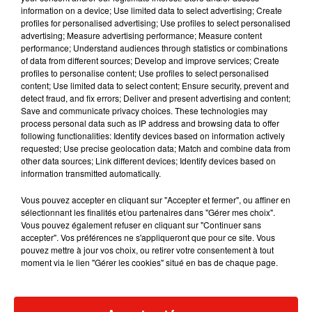
information on a device; Use limited data to select advertising; Create
profiles for personalised advertising; Use profiles to select personalised
advertising; Measure advertising performance; Measure content
performance; Understand audiences through statistics or combinations
of data from different sources; Develop and improve services; Create
Voir cette publication sur Instagram
profiles to personalise content; Use profiles to select personalised
content; Use limited data to select content; Ensure security, prevent and
Une publication partagée par Jane Park (@janeparkx)
le
4 Sept. 2018 à 10 :44 PDT
detect fraud, and fix errors; Deliver and present advertising and content;
Save and communicate privacy choices. These technologies may
process personal data such as IP address and browsing data to offer
La deuxième, c’est de
retrouver l’amour
, mais d’une
following functionalities: Identify devices based on information actively
manière qui soit sans équivoque, puisque
l’heureux élu sera
requested; Use precise geolocation data; Match and combine data from
payé 70 000 euros par an pour vivre avec elle
. De ce fait, elle
other data sources; Link different devices; Identify devices based on
information transmitted automatically.
pense que cela enlèvera le côté "
intéressé seulement par
l’argent
" des futurs prétendants.
Vous pouvez accepter en cliquant sur "Accepter et fermer", ou affiner en
sélectionnant les finalités et/ou partenaires dans "Gérer mes choix".
La jeune femme de 23 ans va donc bientôt se lancer
dans la
Vous pouvez également refuser en cliquant sur "Continuer sans
recherche de son âme-sœur par le biais d’un site Internet
accepter". Vos préférences ne s'appliqueront que pour ce site. Vous
sur lequel les hommes pourront s’inscrire
. S’en suivra
des
pouvez mettre à jour vos choix, ou retirer votre consentement à tout
moment via le lien "Gérer les cookies" situé en bas de chaque page.
rencontres avec elle qui seront filmées et que l’on pourra
découvrir dans un documentaire
. Pour les intéressés, il
faudra guetter l’ouverture du site et des inscriptions !