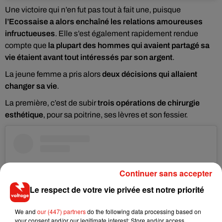
Une victoire qui n’en fut pas tout à fait une, puisque
l’Ecossaise a alors enchaîné les relations amoureuses
infructueuses
. Elle s’est également rapidement rendue
compte que
la plupart des hommes qui avaient partagé sa
vie étaient avant tout intéressés par son argent
.
La jeune femme a pris alors
deux décisions qui allaient
changer sa vie
.
La première, c’est de subir
trois opérations de chirurgie
esthétique
, pour sa poitrine, ses lèvres et son fessier.
Continuer sans accepter
Le respect de votre vie privée est notre priorité
We and
our (447) partners
do the following data processing based on
your consent and/or our legitimate interest: Store and/or access