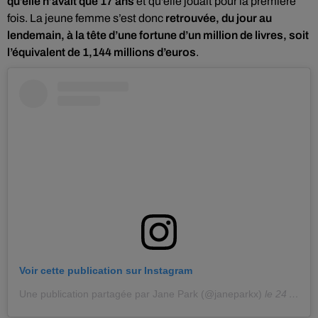
qu’elle n’avait que 17 ans
et qu'elle jouait pour la première
fois. La jeune femme s’est donc
retrouvée, du jour au
lendemain, à la tête d’une fortune d’un million de livres, soit
l’équivalent de 1,144 millions d’euros
.
Voir cette publication sur Instagram
Une publication partagée par Jane Park (@janeparkx)
le
24 Avril 2016 à 8 :04 PDT