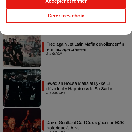
Accepter et fermer
Gérer mes choix
Musique
Fred again.. et Latin Mafia dévoilent enfin
leur mixtape créée en...
3 août 2026
Swedish House Mafia et Lykke Li
dévoilent « Happiness Is So Sad »
31 juillet 2026
David Guetta et Carl Cox signent un B2B
historique à Ibiza