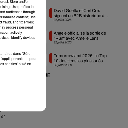
erest: Store and/or
tising; Use profiles to
David Guetta et Carl Cox
tand audiences through
signent un B2B historique à
personalise content; Use
que
31 juillet 2026
Ibiza
 fraud, and fix errors;
une
 may process personal
ion
mation actively
Angèle officialise la sortie de
vices; Identify devices
"Run" avec Amelie Lens
31 juillet 2026
ure
rtenaires dans "Gérer
ée,
Tomorrowland 2026 : le Top
s'appliqueront que pour
10 des titres les plus joués
les cookies" situé en
30 juillet 2026
+ DE MUSIQUE
ons
 le
qui
 et