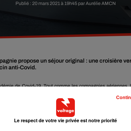
Publié : 20 mars 2021 à 19h45 par Aurélie AMCN
gnie propose un séjour original : une croisière ve
cin anti-Covid.
andémie de Covid-19. Tout comme les compagnies aériennes, 
même dire qu’elles sont complètement à l’arrêt. La campagne
Contin
ruises
, une agence britannique spécialisée dans les croisières.
e voyage qu’il espère pouvoir commercialiser à partir du mois
 et six nuits à bord du Britania exclusivement réservé aux person
Le respect de votre vie privée est notre priorité