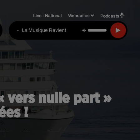
Live :
National
Webradios
Podcasts
La Musique Revient
-
vers nulle part »
ées !