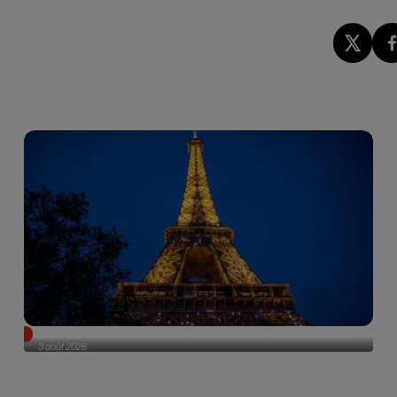
Des DJ sets au coucher du soleil sur la Tour Eiffel !
3 août 2026