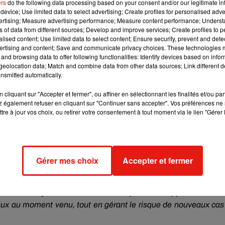
ers
do the following data processing based on your consent and/or our legitimate int
RS "NULLE PART"
device; Use limited data to select advertising; Create profiles for personalised adver
vertising; Measure advertising performance; Measure content performance; Unders
ns of data from different sources; Develop and improve services; Create profiles to 
out le long de la côte anglaise sans faire aucune escale. Cha
alised content; Use limited data to select content; Ensure security, prevent and detect
l a bien reçu les deux doses du vaccin anti-Covid au moins 
ertising and content; Save and communicate privacy choices. These technologies
vra respecter des règles sanitaires strictes, comme la distanciat
and browsing data to offer following functionalities: Identify devices based on infor
eolocation data; Match and combine data from other data sources; Link different de
nsmitted automatically.
crire à «
une assurance voyage qui ‘’doit inclure une couvert
cliquant sur "Accepter et fermer", ou affiner en sélectionnant les finalités et/ou pa
e complication. Si un cas positif est repéré pendant la travers
 également refuser en cliquant sur "Continuer sans accepter". Vos préférences ne 
tre à jour vos choix, ou retirer votre consentement à tout moment via le lien "Gérer 
ES
e gouvernement. Mais Paul Ludlow est confiant : «
Les discussi
Gérer mes choix
Accepter et fermer
 notre premier départ, il y aura un document accrédité par
eure, une simple lettre de votre médecin généraliste suffit
».
e «
tous les efforts sont mis en œuvre pour développer un cadre 
onaux au moment venu, tout en gérant le risque de nouveaux cas