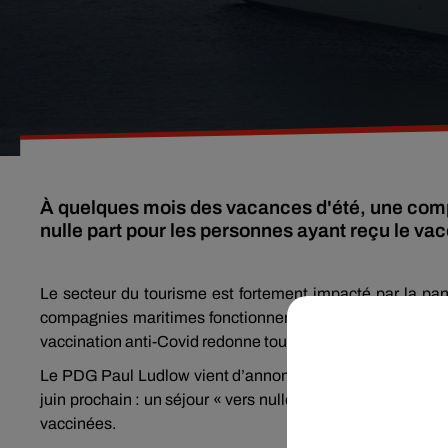
À quelques mois des vacances d'été, une compa
nulle part pour les personnes ayant reçu le vac
Le secteur du tourisme est fortement impacté par la p
compagnies maritimes fonctionnent au ralenti. On peut 
vaccination anti-Covid redonne toutefois espoir à
P & O C
Le PDG Paul Ludlow vient d’annoncer une nouvelle offre d
juin prochain : un séjour « vers nulle part » de sept jours
vaccinées.