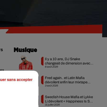
rs
Musique
Il y a 10 ans, DJ Snake
changeait de dimension avec
6 août 2026
son premier...
les
 de
Fred again.. et Latin Mafia
uer sans accepter
dévoilent enfin leur mixtape
3 août 2026
créée en...
 de
nes
Swedish House Mafia et Lykke
Li dévoilent « Happiness Is So
31 juillet 2026
Sad »