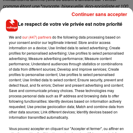
comme étant une
"
avocate, bisexuelle, éco-socialiste et 100
Continuer sans accepter
% féministe", ndlr),
Fernando Cury déclare quant à lui
avoir
voulu lui faire un
"
petit câlin rapide"
.
Un geste qui, d'après
Le respect de votre vie privée est notre priorité
cet homme, ne constitue donc pas une infraction.
We and
our (447) partners
do the following data processing based on
Pourtant, Isa Penna a immédiatement déposé
plainte pour
your consent and/or our legitimate interest: Store and/or access
harcèlement sexuel
devant le comité d'éthique de
information on a device; Use limited data to select advertising; Create
l'assemblée législative de Sao Paulo. Deux mois après les
profiles for personalised advertising; Use profiles to select personalised
advertising; Measure advertising performance; Measure content
faits, sa plainte vient d'être acceptée à l'unanimité par le
performance; Understand audiences through statistics or combinations
conseil (10 voix contre 0) permettant ainsi
l'ouverture d'une
of data from different sources; Develop and improve services; Create
procédure de sanction
à l'encontre du député, pouvant aller
profiles to personalise content; Use profiles to select personalised
content; Use limited data to select content; Ensure security, prevent and
jusqu'à
la révocation de son mandat
.
detect fraud, and fix errors; Deliver and present advertising and content;
Save and communicate privacy choices. These technologies may
process personal data such as IP address and browsing data to offer
following functionalities: Identify devices based on information actively
requested; Use precise geolocation data; Match and combine data from
Musique
other data sources; Link different devices; Identify devices based on
information transmitted automatically.
Vous pouvez accepter en cliquant sur "Accepter et fermer", ou affiner en
Il y a 10 ans, DJ Snake changeait de