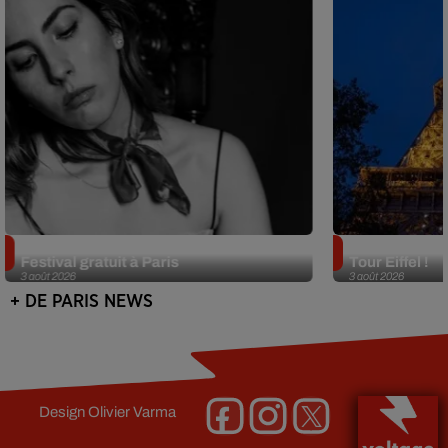
Netflix lance un immense Book
Des DJ sets au
Festival gratuit à Paris
Tour Eiffel !
3 août 2026
3 août 2026
+ DE PARIS NEWS
Design
Olivier Varma