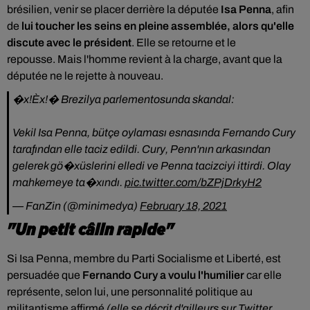
brésilien, venir se placer derrière la députée
Isa Penna
, afin
de
lui toucher les seins en pleine assemblée, alors qu'elle
discute avec le président
.
Elle se retourne et le
repousse. Mais l'homme revient à la charge, avant que la
députée ne le rejette à nouveau.
�x!Èx!� Brezilya parlementosunda skandal:
Vekil Isa Penna, bütçe oylaması esnasında Fernando Cury
tarafından elle taciz edildi. Cury, Penn'nın arkasından
gelerek gö�xüslerini elledi ve Penna tacizciyi ittirdi. Olay
mahkemeye ta�xındı.
pic.twitter.com/bZPjDrkyH2
— FanZin (@minimedya)
February 18, 2021
"Un petit câlin rapide"
Si Isa Penna, membre du Parti Socialisme et Liberté, est
persuadée que
Fernando Cury a voulu l'humilier
car elle
représente, selon lui, une personnalité politique au
militantisme affirmé
(elle se décrit d'ailleurs sur Twitter