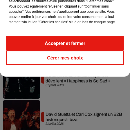
sélectionnant les finalités et/ou partenaires dans "Gérer mes choix".
dimension avec son premier...
Vous pouvez également refuser en cliquant sur "Continuer sans
6 août 2026
accepter". Vos préférences ne s'appliqueront que pour ce site. Vous
pouvez mettre à jour vos choix, ou retirer votre consentement à tout
moment via le lien "Gérer les cookies" situé en bas de chaque page.
Fred again.. et Latin Mafia dévoilent enfin
Accepter et fermer
leur mixtape créée en...
3 août 2026
Gérer mes choix
Swedish House Mafia et Lykke Li
dévoilent « Happiness Is So Sad »
31 juillet 2026
David Guetta et Carl Cox signent un B2B
historique à Ibiza
31 juillet 2026