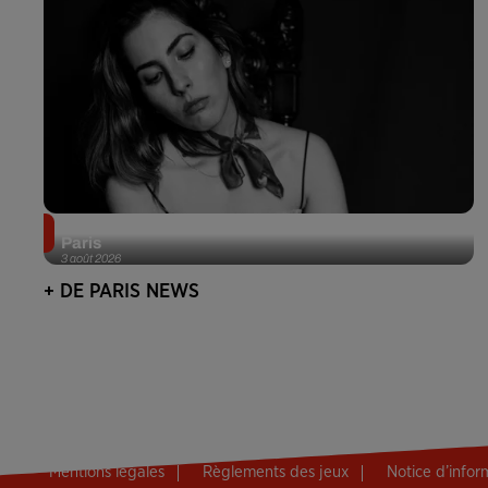
Netflix lance un immense Book Festival gratuit à
Paris
3 août 2026
+ DE PARIS NEWS
Mentions légales
Règlements des jeux
Notice d’info