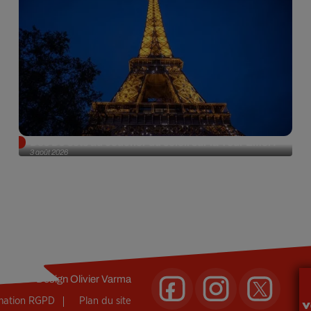
Des DJ sets au coucher du soleil sur la Tour Eiffel !
3 août 2026
Design
Olivier Varma
rmation RGPD
Plan du site