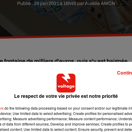
Publié : 26 juin 2021 à 16h45 par Aurélie AMCN
 fontaine de milliers d'euros, puis s'y est baignée
Contin
 juin, aux alentours de 14 h 30, une femme a déversé
des dizai
ros
dans une fontaine de la Place de la République, en plein cen
Le respect de votre vie privée est notre priorité
ers
do the following data processing based on your consent and/or our legitimate int
nsuite glissée dans l’eau, au beau milieu de son argent, sous
device; Use limited data to select advertising; Create profiles for personalised adver
vertising; Measure advertising performance; Measure content performance; Unders
ns of data from different sources; Develop and improve services; Create profiles to 
alised content; Use limited data to select content; Ensure security, prevent and detect