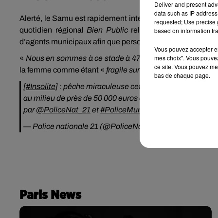
Deliver and present adv
data such as IP address 
Alerté, le Samu est rapidement intervenu sur place et a p
requested; Use precise g
quotidien régional
Bien Public
relayé par
La Dépêche,
based on information tra
d’agents municipaux afin que personne ne soit tenté de réc
Vous pouvez accepter en 
mes choix". Vous pouvez
«
Nous en sommes à ce stade à 47 200 euros identifiés
»,
ce site. Vous pouvez met
la femme comme étant «
fragile sur le plan psychologique
bas de chaque page.
[
#Insolite
] : pêche miraculeuse cet après-midi dans les f
au milieu de près de 50 000 euros en petites coupures. 
par
@PoliceNat_21
et
#PoliceMunicipale
.
pic.twitter.c
— Police nationale 21 (@PoliceNat_21)
June 24, 2021
Paris News