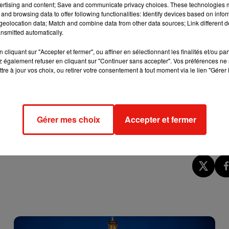
ertising and content; Save and communicate privacy choices. These technologies
and browsing data to offer following functionalities: Identify devices based on infor
rocédé à l’évacuation de la femme vers le CHU de la ville. Selon
eolocation data; Match and combine data from other data sources; Link different de
la police s’est ensuite chargée de vider la fontaine avec l’a
nsmitted automatically.
upérer le butin.
cliquant sur "Accepter et fermer", ou affiner en sélectionnant les finalités et/ou pa
 également refuser en cliquant sur "Continuer sans accepter". Vos préférences ne 
 a déclaré la préfecture de Côte d’Or à l’AFP, qui a ensuite quali
tre à jour vos choix, ou retirer votre consentement à tout moment via le lien "Gérer 
».
ontaines place de la République à
#Dijon
. 1 personne se baignait
"Nageuse" mise en sécurité. Argent repêché avec des épuisettes
om/FvjVXsjm6b
Gérer mes choix
Accepter et fermer