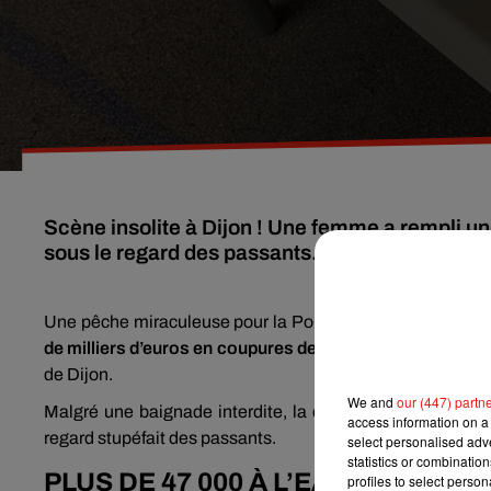
Scène insolite à Dijon ! Une femme a rempli une
sous le regard des passants. Récit.
Une pêche miraculeuse pour la Police du 21. Ce jeudi 24
de milliers d’euros en coupures de billets de 10 à 100 eu
de Dijon.
We and
our (447) partn
Malgré une baignade interdite, la quinquagénaire s’est e
access information on a 
regard stupéfait des passants.
select personalised ad
statistics or combinatio
PLUS DE 47 000 À L’EAU !
profiles to select person