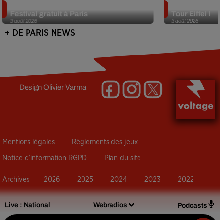
Netflix lance un immense Book
Des DJ sets au
Festival gratuit à Paris
Tour Eiffel !
3 août 2026
3 août 2026
+ DE PARIS NEWS
Design
Olivier Varma
Mentions légales
Règlements des jeux
Notice d’information RGPD
Plan du site
Archives
2026
2025
2024
2023
2022
Live :
National
Webradios
Podcasts