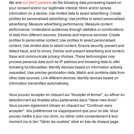
We and
our (447) partners
do the following data processing based on
heures par jour et d’habitude je vais dans le jardin, mais j’ai
your consent and/or our legitimate interest: Store and/or access
été filmé juste à ce moment-là. Je ne l’ai pas fait exprès,
information on a device; Use limited data to select advertising; Create
profiles for personalised advertising; Use profiles to select personalised
malgré ce que certains collègues osent affirmer"
, a assuré la
advertising; Measure advertising performance; Measure content
jeune femme aux 92.000 followers sur Instagram, accusée
performance; Understand audiences through statistics or combinations
de s’offrir une jolie publicité.
of data from different sources; Develop and improve services; Create
profiles to personalise content; Use profiles to select personalised
content; Use limited data to select content; Ensure security, prevent and
detect fraud, and fix errors; Deliver and present advertising and content;
Save and communicate privacy choices. These technologies may
process personal data such as IP address and browsing data to offer
following functionalities: Identify devices based on information actively
requested; Use precise geolocation data; Match and combine data from
other data sources; Link different devices; Identify devices based on
information transmitted automatically.
Vous pouvez accepter en cliquant sur "Accepter et fermer", ou affiner en
sélectionnant les finalités et/ou partenaires dans "Gérer mes choix".
Vous pouvez également refuser en cliquant sur "Continuer sans
accepter". Vos préférences ne s'appliqueront que pour ce site. Vous
pouvez mettre à jour vos choix, ou retirer votre consentement à tout
moment via le lien "Gérer les cookies" situé en bas de chaque page.
Voir cette publication sur Instagram
Día 30. We can ♥️