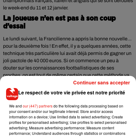
championnats français, italien et anglais qui se sont déroulés
le week-end du 11 et 12 janvier.
La joueuse n’en est pas à son coup
d’essai
Le lundi suivant, la Francilienne a appris la bonne nouvelle…
pour la deuxième fois ! En effet, il y a quelques années, cette
technique très particulière lui avait déjà permis de gagner un
joli pactole de 40 000 euros. Si on commence un peu à
douter sur les connaissances footballistiques de ses
proches, on est tout de même certain que cette méthode va
Continuer sans accepter
donner des idées aux parieurs !
Le respect de votre vie privée est notre priorité
We and
our (447) partners
do the following data processing based on
your consent and/or our legitimate interest: Store and/or access
Musique
information on a device; Use limited data to select advertising; Create
profiles for personalised advertising; Use profiles to select personalised
advertising; Measure advertising performance; Measure content
performance; Understand audiences through statistics or combinations
Il y a 10 ans, DJ Snake changeait de