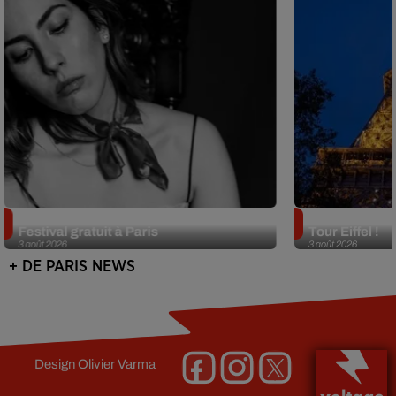
Netflix lance un immense Book
Des DJ sets au
Festival gratuit à Paris
Tour Eiffel !
3 août 2026
3 août 2026
+ DE PARIS NEWS
Design
Olivier Varma