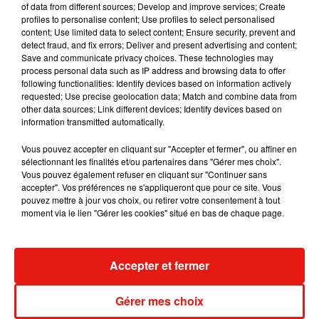
of data from different sources; Develop and improve services; Create
dimension avec son premier...
profiles to personalise content; Use profiles to select personalised
6 août 2026
content; Use limited data to select content; Ensure security, prevent and
detect fraud, and fix errors; Deliver and present advertising and content;
Save and communicate privacy choices. These technologies may
process personal data such as IP address and browsing data to offer
following functionalities: Identify devices based on information actively
Fred again.. et Latin Mafia dévoilent enfin
requested; Use precise geolocation data; Match and combine data from
leur mixtape créée en...
other data sources; Link different devices; Identify devices based on
3 août 2026
information transmitted automatically.
Vous pouvez accepter en cliquant sur "Accepter et fermer", ou affiner en
sélectionnant les finalités et/ou partenaires dans "Gérer mes choix".
Vous pouvez également refuser en cliquant sur "Continuer sans
Swedish House Mafia et Lykke Li
accepter". Vos préférences ne s'appliqueront que pour ce site. Vous
dévoilent « Happiness Is So Sad »
pouvez mettre à jour vos choix, ou retirer votre consentement à tout
31 juillet 2026
moment via le lien "Gérer les cookies" situé en bas de chaque page.
Accepter et fermer
David Guetta et Carl Cox signent un B2B
historique à Ibiza
Gérer mes choix
31 juillet 2026