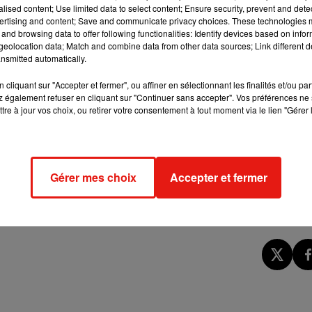
ic.
alised content; Use limited data to select content; Ensure security, prevent and detect
ertising and content; Save and communicate privacy choices. These technologies
our le dépistage gratuit et l'achat de 10 000 auto-tests pour les
and browsing data to offer following functionalities: Identify devices based on infor
eolocation data; Match and combine data from other data sources; Link different de
nsmitted automatically.
cliquant sur "Accepter et fermer", ou affiner en sélectionnant les finalités et/ou pa
 également refuser en cliquant sur "Continuer sans accepter". Vos préférences ne 
tre à jour vos choix, ou retirer votre consentement à tout moment via le lien "Gérer 
évention dès le plus jeune âge. Les données sur les risques VIH
plus d'un million de personnes). De même, l'offre et l’accès aux
Gérer mes choix
Accepter et fermer
 France en 2013, près de 3.000 se trouvaient en Ile-de-France,
égion la plus touchée par les nouvelles infections en France
'ensemble du territoire, juste derrière la Guyane et la Guadeloupe