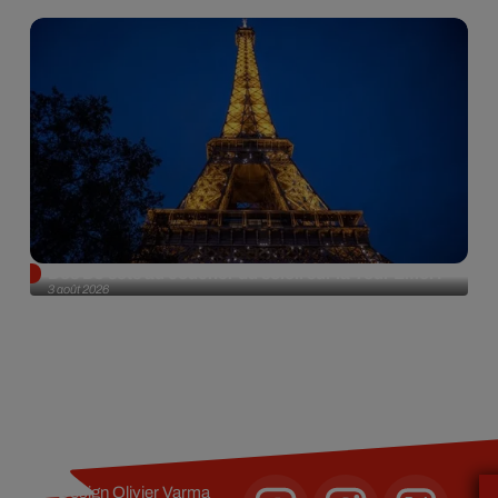
Des DJ sets au coucher du soleil sur la Tour Eiffel !
3 août 2026
Design
Olivier Varma