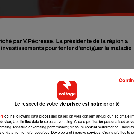
ffiché par V.Pécresse. La présidente de la région a
 investissements pour tenter d'endiguer la maladie
hé par Valérie Pécresse, la présidente de la région francilienne, q
Contin
France sans Sida".
 cette maladie habite dans la région et seuls 44 % des malades
stat très négatif alors que la présidente de région souhaite que 9
Le respect de votre vie privée est notre priorité
annoncé qu'elle allait financer 10.000 auto-tests pour les
ers
do the following data processing based on your consent and/or our legitimate int
device; Use limited data to select advertising; Create profiles for personalised adver
te une série d’autres mesures seront aussi prise en ce sens comm
vertising; Measure advertising performance; Measure content performance; Unders
s, afin qu'elles puissent les utiliser à des fins de prévention
ns of data from different sources; Develop and improve services; Create profiles to 