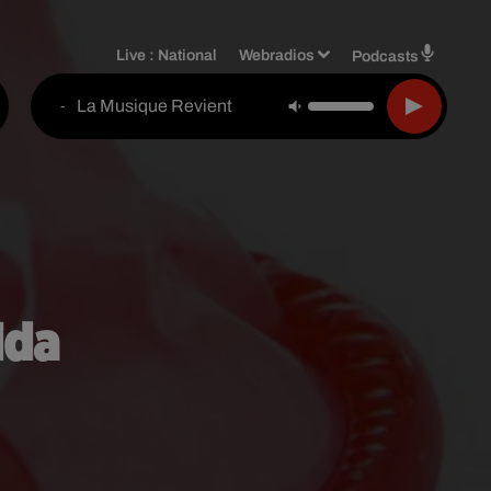
Live :
National
Webradios
Podcasts
La Musique Revient
-
ida