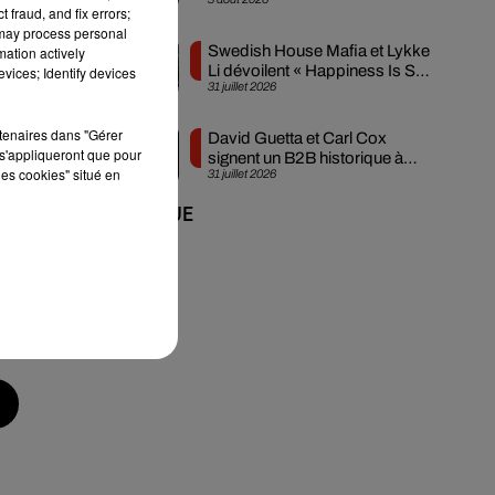
créée en...
 fraud, and fix errors;
 may process personal
Swedish House Mafia et Lykke
mation actively
Li dévoilent « Happiness Is So
vices; Identify devices
31 juillet 2026
Sad »
rtenaires dans "Gérer
David Guetta et Carl Cox
s'appliqueront que pour
signent un B2B historique à
les cookies" situé en
31 juillet 2026
Ibiza
+ DE MUSIQUE
.