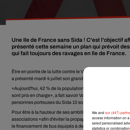
Une Ile de France sans Sida ! C'est l'objectif a
présenté cette semaine un plan qui prévoit des
qui fait toujours des ravages en Ile de France.
Être en pointe de la lutte contre le VIH. C'est
l'objectif
affic
a présenté mardi 4 juillet son grand plan pour une "Ile-de-
«Aujourd'hui, 42 % de la population française touchée par
sont pris en charge», a fait savoir Valérie Pécresse. Un con
personnes porteuses du Sida 10 soient traitées».
Pour être à la hauteur de ses ambitions, la région a donc a 
We and
our (447) partn
access information on a 
associations «afin d'éviter la propagation du virus». Tou
select personalised ad
le financement de bus équipés à destination des association
statistics or combinatio