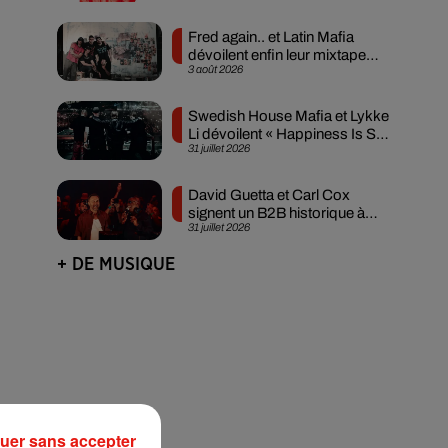
Fred again.. et Latin Mafia
dévoilent enfin leur mixtape
3 août 2026
créée en...
Swedish House Mafia et Lykke
Li dévoilent « Happiness Is So
31 juillet 2026
Sad »
David Guetta et Carl Cox
signent un B2B historique à
31 juillet 2026
Ibiza
+ DE MUSIQUE
uer sans accepter