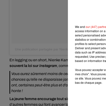
We and
our (447) partn
access information on a 
select personalised ad
statistics or combinatio
profiles to select person
Deliver and present adv
Une publication partagée par Nienke (@nienkke)
le
10 Juil.
data such as IP address 
requested; Use precise g
En legging ou en short, Nienke Kampman veut
se battre c
based on information tra
souvent la loi sur
Instagram
, comme elle le rappelle en l
Vous pouvez accepter en 
Vous aurez sûrement moins de cellulite en faisant de l’e
mes choix". Vous pouvez
ce site. Vous pouvez met
chances qu’elle ne disparaisse jamais complètement. Et 
bas de chaque page.
ont, certaines peut-être plus et d'autres peut-être moins. 
honte !
La jeune femme encourage tout simplement les femmes 
d’autres femmes qui font avancer la cause féminine comm