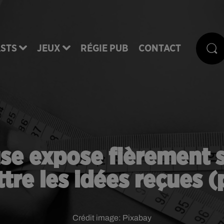
STS
JEUX
RÉGIE PUB
CONTACT
se expose fièrement sa
tre les idées reçues (
Crédit image:
Pixabay