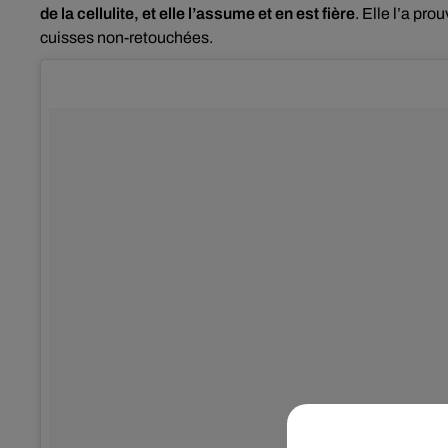
de la cellulite, et elle l’assume et en est fière
. Elle l’a pr
cuisses non-retouchées.