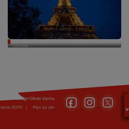
Des DJ sets au coucher du soleil sur la Tour Eiffel !
3 août 2026
Design
Olivier Varma
rmation RGPD
Plan du site