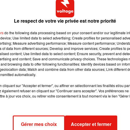
Le respect de votre vie privée est notre priorité
ers
do the following data processing based on your consent and/or our legitimate int
device; Use limited data to select advertising; Create profiles for personalised adver
vertising; Measure advertising performance; Measure content performance; Unders
ns of data from different sources; Develop and improve services; Create profiles to 
alised content; Use limited data to select content; Ensure security, prevent and detect
ertising and content; Save and communicate privacy choices. These technologies
 2018 à 10 :38 PDT
and browsing data to offer following functionalities: Identify devices based on infor
eolocation data; Match and combine data from other data sources; Link different de
ontre les faux semblants et la dictature des retouches qui fait
nsmitted automatically.
égende de la photo.
cliquant sur "Accepter et fermer", ou affiner en sélectionnant les finalités et/ou pa
xercice et en mangeant correctement, mais il y a de grandes
 également refuser en cliquant sur "Continuer sans accepter". Vos préférences ne 
tre à jour vos choix, ou retirer votre consentement à tout moment via le lien "Gérer 
c’est plus que normal ! Parce que presque toutes les femmes en
C'est juste une partie du corps humain et il n’y a pas de quoi avoi
à s’accepter comme elles sont
. Elle marche dans les pas
Gérer mes choix
Accepter et fermer
e Ashley Graham, la première mannequin grande taille qui