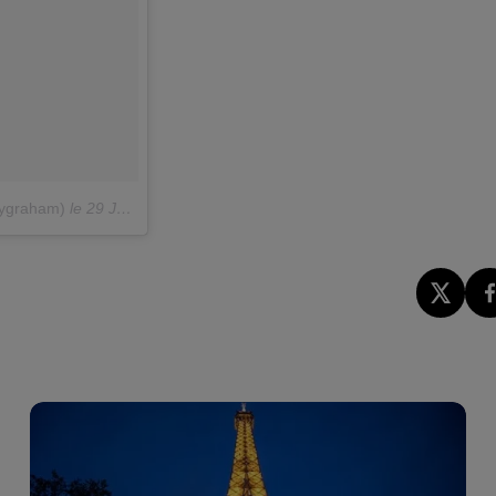
eygraham)
le
29 Juin 2018 à 3 :39 PDT