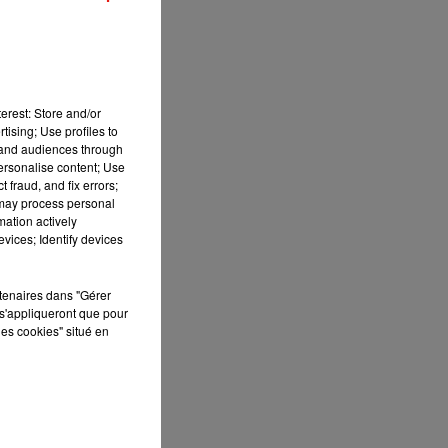
erest: Store and/or
tising; Use profiles to
tand audiences through
personalise content; Use
 fraud, and fix errors;
 may process personal
mation actively
vices; Identify devices
rtenaires dans "Gérer
s'appliqueront que pour
les cookies" situé en
r