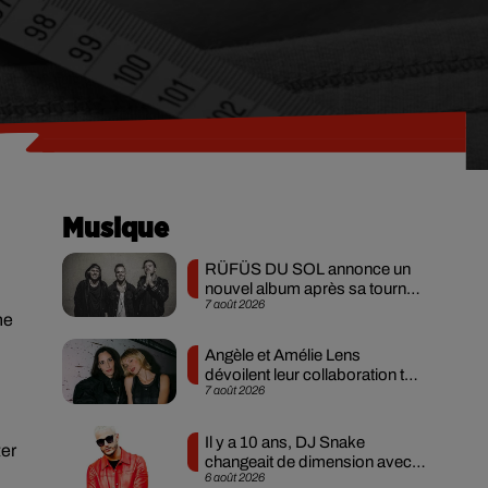
Musique
RÜFÜS DU SOL annonce un
nouvel album après sa tournée
7 août 2026
mondiale
ne
Angèle et Amélie Lens
dévoilent leur collaboration tant
7 août 2026
attendue
Il y a 10 ans, DJ Snake
ter
changeait de dimension avec
6 août 2026
son premier...