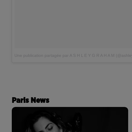
Une publication partagée par A S H L E Y G R A H A M (@ashl
Paris News