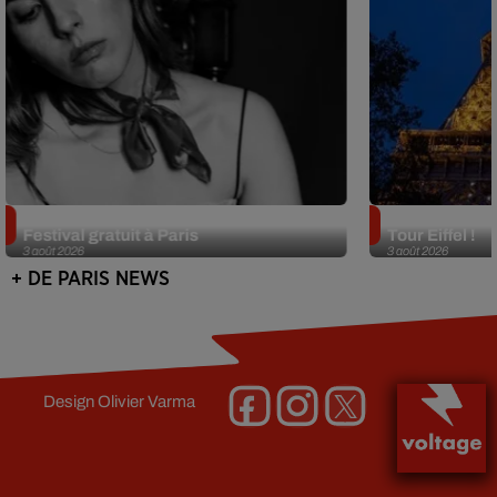
Netflix lance un immense Book
Des DJ sets au
Festival gratuit à Paris
Tour Eiffel !
3 août 2026
3 août 2026
+ DE PARIS NEWS
Design
Olivier Varma