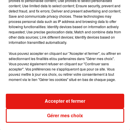
profiles to personalise content; Use profiles to select personalised
content; Use limited data to select content; Ensure security, prevent and
detect fraud, and fix errors; Deliver and present advertising and content;
Save and communicate privacy choices. These technologies may
process personal data such as IP address and browsing data to offer
Angèle et Amélie Lens dévoilent leur
following functionalities: Identify devices based on information actively
collaboration tant attendue
requested; Use precise geolocation data; Match and combine data from
7 août 2026
other data sources; Link different devices; Identify devices based on
information transmitted automatically.
Vous pouvez accepter en cliquant sur "Accepter et fermer", ou affiner en
sélectionnant les finalités et/ou partenaires dans "Gérer mes choix".
Il y a 10 ans, DJ Snake changeait de
Vous pouvez également refuser en cliquant sur "Continuer sans
dimension avec son premier...
accepter". Vos préférences ne s'appliqueront que pour ce site. Vous
6 août 2026
pouvez mettre à jour vos choix, ou retirer votre consentement à tout
moment via le lien "Gérer les cookies" situé en bas de chaque page.
Accepter et fermer
Fred again.. et Latin Mafia dévoilent enfin
leur mixtape créée en...
3 août 2026
Gérer mes choix