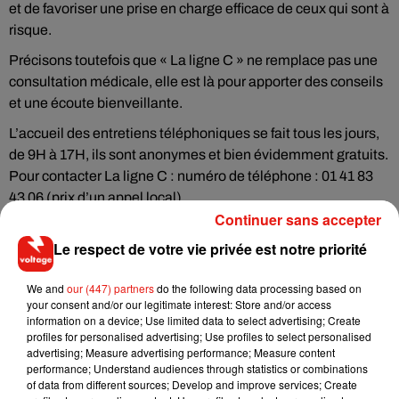
et de favoriser une prise en charge efficace de ceux qui sont à
risque.
Précisons toutefois que « La ligne C » ne remplace pas une
consultation médicale, elle est là pour apporter des conseils
et une écoute bienveillante.
L’accueil des entretiens téléphoniques se fait tous les jours,
de 9H à 17H, ils sont anonymes et bien évidemment gratuits.
Pour contacter La ligne C : numéro de téléphone : 01 41 83
43 06 (prix d’un appel local).
Continuer sans accepter
Le respect de votre vie privée est notre priorité
Musique
We and
our (447) partners
do the following data processing based on
your consent and/or our legitimate interest: Store and/or access
information on a device; Use limited data to select advertising; Create
profiles for personalised advertising; Use profiles to select personalised
RÜFÜS DU SOL annonce un nouvel
advertising; Measure advertising performance; Measure content
album après sa tournée mondiale
performance; Understand audiences through statistics or combinations
7 août 2026
of data from different sources; Develop and improve services; Create