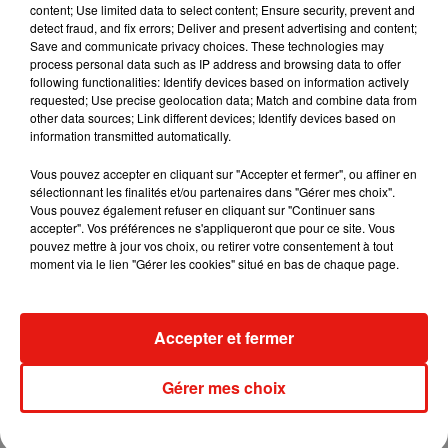
content; Use limited data to select content; Ensure security, prevent and
detect fraud, and fix errors; Deliver and present advertising and content;
Save and communicate privacy choices. These technologies may
Fred again.. et Latin Mafia dévoilent enfin
process personal data such as IP address and browsing data to offer
leur mixtape créée en...
following functionalities: Identify devices based on information actively
3 août 2026
requested; Use precise geolocation data; Match and combine data from
other data sources; Link different devices; Identify devices based on
information transmitted automatically.
Vous pouvez accepter en cliquant sur "Accepter et fermer", ou affiner en
Swedish House Mafia et Lykke Li
sélectionnant les finalités et/ou partenaires dans "Gérer mes choix".
dévoilent « Happiness Is So Sad »
Vous pouvez également refuser en cliquant sur "Continuer sans
31 juillet 2026
accepter". Vos préférences ne s'appliqueront que pour ce site. Vous
pouvez mettre à jour vos choix, ou retirer votre consentement à tout
moment via le lien "Gérer les cookies" situé en bas de chaque page.
David Guetta et Carl Cox signent un B2B
Accepter et fermer
historique à Ibiza
31 juillet 2026
Gérer mes choix