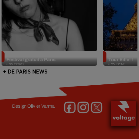
Netflix lance un immense Book
Des DJ sets au
Festival gratuit à Paris
Tour Eiffel !
3 août 2026
3 août 2026
+ DE PARIS NEWS
Design
Olivier Varma