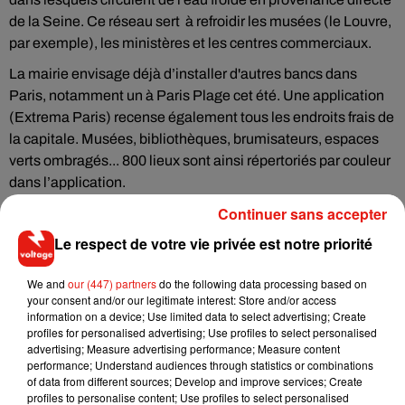
de la Seine. Ce réseau sert à refroidir les musées (le Louvre,
par exemple), les ministères et les centres commerciaux.
La mairie envisage déjà d’installer d'autres bancs dans
Paris, notamment un à Paris Plage cet été. Une application
(Extrema Paris) recense également tous les endroits frais de
la capitale. Musées, bibliothèques, brumisateurs, espaces
verts ombragés... 800 lieux sont ainsi répertoriés par couleur
dans l’application.
Continuer sans accepter
Le respect de votre vie privée est notre priorité
Musique
We and
our (447) partners
do the following data processing based on
your consent and/or our legitimate interest: Store and/or access
information on a device; Use limited data to select advertising; Create
profiles for personalised advertising; Use profiles to select personalised
Il y a 10 ans, DJ Snake changeait de
advertising; Measure advertising performance; Measure content
dimension avec son premier...
performance; Understand audiences through statistics or combinations
6 août 2026
of data from different sources; Develop and improve services; Create
profiles to personalise content; Use profiles to select personalised