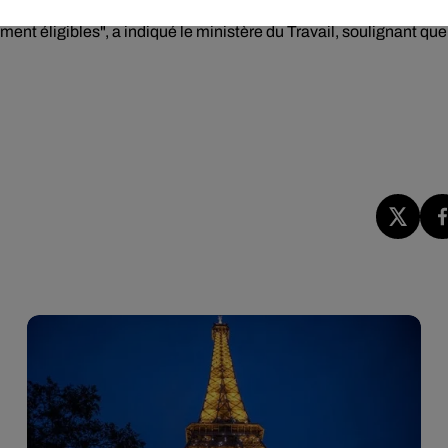
a pas toutes les données dans le système informatique, donc du
vement éligibles", a indiqué le ministère du Travail, soulignant que