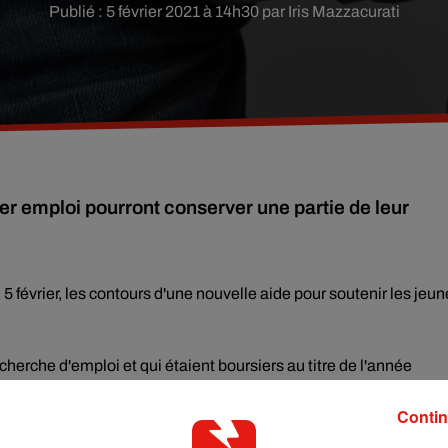
Publié : 5 février 2021 à 14h30 par Iris Mazzacurati
er emploi pourront conserver une partie de leur
 5 février, les contours d'une nouvelle aide pour soutenir les jeu
cherche d'emploi et qui étaient boursiers au titre de l'année
re mois", a indiqué la ministre, invitée de France Bleu Paris.
Contin
 s'ils n'habitent plus chez leurs parents
", a-t-elle détaillé. La