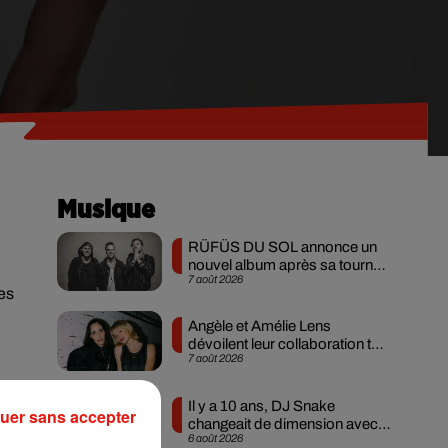
Musique
RÜFÜS DU SOL annonce un
nouvel album après sa tournée
7 août 2026
mondiale
nes
Angèle et Amélie Lens
dévoilent leur collaboration tant
7 août 2026
attendue
Il y a 10 ans, DJ Snake
uer sans accepter
changeait de dimension avec
6 août 2026
son premier...