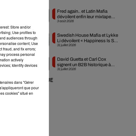
Fred again.. et Latin Mafia
dévoilent enfin leur mixtape
3 août 2026
créée en...
erest: Store and/or
tising; Use profiles to
Swedish House Mafia et Lykke
es
tand audiences through
Li dévoilent « Happiness Is So
personalise content; Use
ux
31 juillet 2026
Sad »
 fraud, and fix errors;
 may process personal
David Guetta et Carl Cox
mation actively
signent un B2B historique à
vices; Identify devices
31 juillet 2026
Ibiza
+ DE MUSIQUE
rtenaires dans "Gérer
s'appliqueront que pour
les cookies" situé en
es