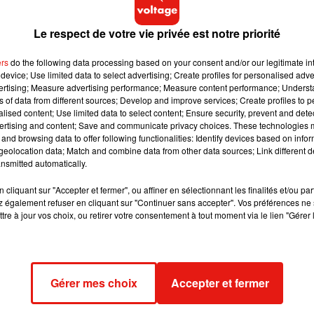
acter Pôle Emploi pour bénéficier du dispositif.
Le respect de votre vie privée est notre priorité
ursiers
qui pourront bénéficier de cette aide", a précisé Mme
.
ers
do the following data processing based on your consent and/or our legitimate int
device; Use limited data to select advertising; Create profiles for personalised adver
es jeunes" proposé par le gouvernement et concerne
tous les jeun
vertising; Measure advertising performance; Measure content performance; Unders
ns of data from different sources; Develop and improve services; Create profiles to 
 +2 minimum
, et ayant
bénéficié d'une bourse sur critères socia
alised content; Use limited data to select content; Ensure security, prevent and detect
ertising and content; Save and communicate privacy choices. These technologies
and browsing data to offer following functionalities: Identify devices based on infor
eolocation data; Match and combine data from other data sources; Link different de
de peut être déposée jusqu'au 30 juin
au plus tard.
nsmitted automatically.
ptionnelle
promise fin novembre 2020 est également versée à
cliquant sur "Accepter et fermer", ou affiner en sélectionnant les finalités et/ou pa
tents qui alternaient emploi et chômage en 2019
et n'ont pas
 également refuser en cliquant sur "Continuer sans accepter". Vos préférences ne 
tre à jour vos choix, ou retirer votre consentement à tout moment via le lien "Gérer 
se sanitaire.
ent éligibles à cette
aide de 900 euros par mois
, 320 000
sée par Pôle emploi
vendredi (soit jusqu'à 1 800 euros au titre d
Gérer mes choix
Accepter et fermer