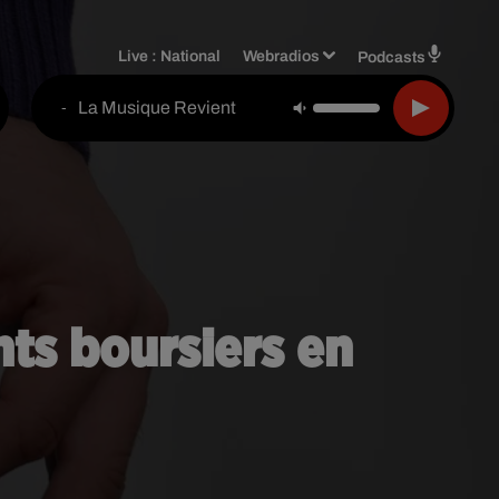
Live :
National
Webradios
Podcasts
La Musique Revient
-
nts boursiers en