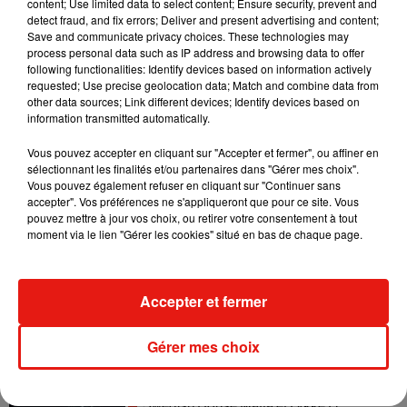
content; Use limited data to select content; Ensure security, prevent and
detect fraud, and fix errors; Deliver and present advertising and content;
Save and communicate privacy choices. These technologies may
Angèle et Amélie Lens dévoilent leur
process personal data such as IP address and browsing data to offer
collaboration tant attendue
following functionalities: Identify devices based on information actively
7 août 2026
requested; Use precise geolocation data; Match and combine data from
other data sources; Link different devices; Identify devices based on
information transmitted automatically.
Vous pouvez accepter en cliquant sur "Accepter et fermer", ou affiner en
Il y a 10 ans, DJ Snake changeait de
sélectionnant les finalités et/ou partenaires dans "Gérer mes choix".
dimension avec son premier...
Vous pouvez également refuser en cliquant sur "Continuer sans
6 août 2026
accepter". Vos préférences ne s'appliqueront que pour ce site. Vous
pouvez mettre à jour vos choix, ou retirer votre consentement à tout
moment via le lien "Gérer les cookies" situé en bas de chaque page.
Fred again.. et Latin Mafia dévoilent enfin
Accepter et fermer
leur mixtape créée en...
3 août 2026
Gérer mes choix
Swedish House Mafia et Lykke Li