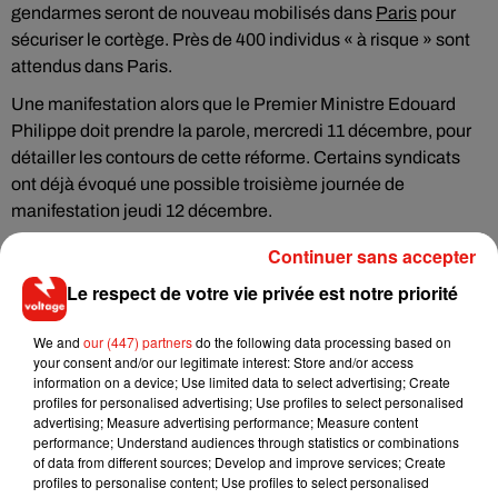
gendarmes seront de nouveau mobilisés dans
Paris
pour
sécuriser le cortège. Près de 400 individus « à risque » sont
attendus dans Paris.
Une manifestation alors que le Premier Ministre Edouard
Philippe doit prendre la parole, mercredi 11 décembre, pour
détailler les contours de cette réforme. Certains syndicats
ont déjà évoqué une possible troisième journée de
manifestation jeudi 12 décembre.
Continuer sans accepter
Le respect de votre vie privée est notre priorité
Musique
We and
our (447) partners
do the following data processing based on
your consent and/or our legitimate interest: Store and/or access
information on a device; Use limited data to select advertising; Create
RÜFÜS DU SOL annonce un nouvel
profiles for personalised advertising; Use profiles to select personalised
album après sa tournée mondiale
advertising; Measure advertising performance; Measure content
7 août 2026
performance; Understand audiences through statistics or combinations
of data from different sources; Develop and improve services; Create
profiles to personalise content; Use profiles to select personalised