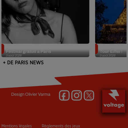
Netflix lance un immense Book
Des DJ sets au
Festival gratuit à Paris
Tour Eiffel !
3 août 2026
3 août 2026
+ DE PARIS NEWS
Design
Olivier Varma
Mentions légales
Règlements des jeux