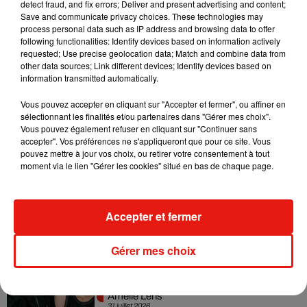
detect fraud, and fix errors; Deliver and present advertising and content;
Fred again.. et Latin Mafia dévoilent enfin
Save and communicate privacy choices. These technologies may
leur mixtape créée en...
process personal data such as IP address and browsing data to offer
3 août 2026
following functionalities: Identify devices based on information actively
requested; Use precise geolocation data; Match and combine data from
other data sources; Link different devices; Identify devices based on
information transmitted automatically.
Swedish House Mafia et Lykke Li
Vous pouvez accepter en cliquant sur "Accepter et fermer", ou affiner en
dévoilent « Happiness Is So Sad »
sélectionnant les finalités et/ou partenaires dans "Gérer mes choix".
31 juillet 2026
Vous pouvez également refuser en cliquant sur "Continuer sans
accepter". Vos préférences ne s'appliqueront que pour ce site. Vous
pouvez mettre à jour vos choix, ou retirer votre consentement à tout
moment via le lien "Gérer les cookies" situé en bas de chaque page.
David Guetta et Carl Cox signent un B2B
historique à Ibiza
Accepter et fermer
31 juillet 2026
Gérer mes choix
Angèle officialise la sortie de "Run" avec
Amelie Lens
31 juillet 2026