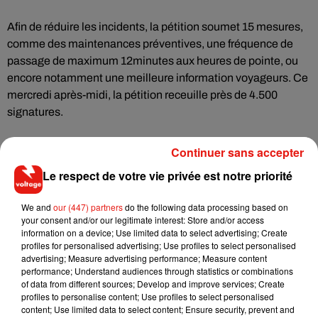
Afin de réduire les incidents, la pétition soumet 15 mesures,
comme des maintenances préventives, une fréquence de
passage de maximum 12minutes aux heures de pointe, ou
encore notamment une meilleure information voyageurs. Ce
mercredi après-midi, la pétition receuille près de 4.500
signatures.
Continuer sans accepter
Le respect de votre vie privée est notre priorité
Musique
We and
our (447) partners
do the following data processing based on
your consent and/or our legitimate interest: Store and/or access
information on a device; Use limited data to select advertising; Create
Il y a 10 ans, DJ Snake changeait de
profiles for personalised advertising; Use profiles to select personalised
dimension avec son premier...
6 août 2026
advertising; Measure advertising performance; Measure content
performance; Understand audiences through statistics or combinations
of data from different sources; Develop and improve services; Create
profiles to personalise content; Use profiles to select personalised
content; Use limited data to select content; Ensure security, prevent and