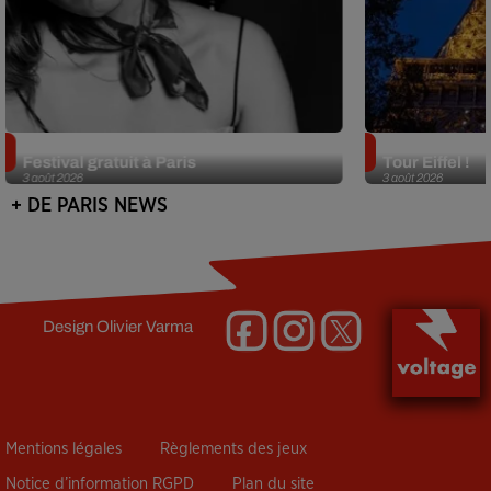
Netflix lance un immense Book
Des DJ sets au
Festival gratuit à Paris
Tour Eiffel !
3 août 2026
3 août 2026
+ DE PARIS NEWS
Design
Olivier Varma
Mentions légales
Règlements des jeux
Notice d’information RGPD
Plan du site