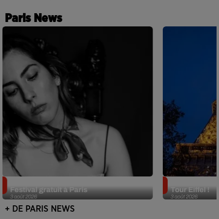
Paris News
Netflix lance un immense Book
Des DJ sets au
Festival gratuit à Paris
Tour Eiffel !
3 août 2026
3 août 2026
+ DE PARIS NEWS