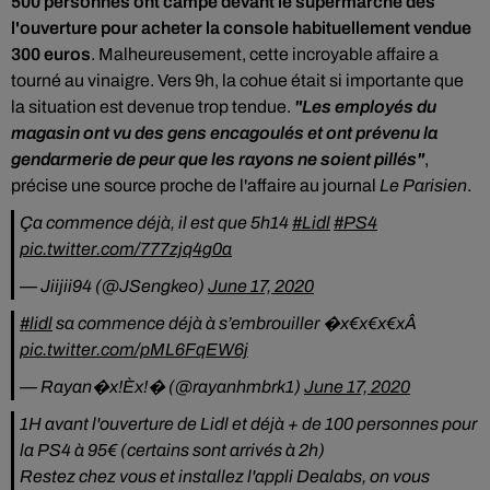
500 personnes ont campé devant le supermarché dès
l'ouverture pour acheter la console habituellement vendue
300 euros
. Malheureusement, cette incroyable affaire a
tourné au vinaigre. Vers 9h, la cohue était si importante que
la situation est devenue trop tendue.
"Les employés du
magasin ont vu des gens encagoulés et ont prévenu la
gendarmerie de peur que les rayons ne soient pillés"
,
précise une source proche de l'affaire au journal
Le Parisien
.
Ça commence déjà, il est que 5h14
#Lidl
#PS4
pic.twitter.com/777zjq4g0a
— Jiijii94 (@JSengkeo)
June 17, 2020
#lidl
sa commence déjà à s’embrouiller �x€x€x€xÂ
pic.twitter.com/pML6FqEW6j
— Rayan�x!Èx!� (@rayanhmbrk1)
June 17, 2020
1H avant l'ouverture de Lidl et déjà + de 100 personnes pour
la PS4 à 95€ (certains sont arrivés à 2h)
Restez chez vous et installez l'appli Dealabs, on vous