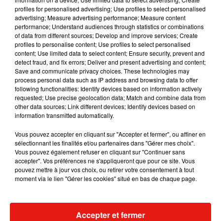
— Dealabs.com (@Dealabs)
profiles for personalised advertising; Use profiles to select personalised
June 17, 2020
advertising; Measure advertising performance; Measure content
Face aux nombreux débordements, Lidl a finalement décidé
performance; Understand audiences through statistics or combinations
of data from different sources; Develop and improve services; Create
à la dernière minute de ne pas ouvrir le magasin.
"La
profiles to personalise content; Use profiles to select personalised
perspective de cette vente ayant attiré un grand nombre de
content; Use limited data to select content; Ensure security, prevent and
personnes, nous estimons que les conditions de sécurité
detect fraud, and fix errors; Deliver and present advertising and content;
Save and communicate privacy choices. These technologies may
ne sont pas réunies pour maintenir l'ouverture du
process personal data such as IP address and browsing data to offer
supermarché"
, a avoué le magasin. Résultat :
les centaines
following functionalities: Identify devices based on information actively
de personnes qui attendaient depuis des heures devant le
requested; Use precise geolocation data; Match and combine data from
other data sources; Link different devices; Identify devices based on
supermarché ont laissé exploser leur colère
. La
information transmitted automatically.
gendarmerie est intervenue pour disperser la foule. Des gaz
ont même été lancés, assure le spécialiste de la grande
Vous pouvez accepter en cliquant sur "Accepter et fermer", ou affiner en
sélectionnant les finalités et/ou partenaires dans "Gérer mes choix".
distribution Olivier Dauvers présent sur les lieux, à
BFMTV
.
Vous pouvez également refuser en cliquant sur "Continuer sans
En janvier 2018, une situation similaire avaient provoqué des
accepter". Vos préférences ne s'appliqueront que pour ce site. Vous
pouvez mettre à jour vos choix, ou retirer votre consentement à tout
émeutes dans les enseignes Intermarché qui avaient mis en
moment via le lien "Gérer les cookies" situé en bas de chaque page.
vente des pots de Nutella à 1,50 € au lieu de 4,50€, soit une
ristourne de 70 %.
Accepter et fermer