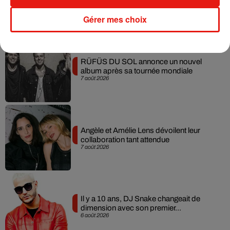
Gérer mes choix
Musique
RÜFÜS DU SOL annonce un nouvel
album après sa tournée mondiale
7 août 2026
Angèle et Amélie Lens dévoilent leur
collaboration tant attendue
7 août 2026
Il y a 10 ans, DJ Snake changeait de
dimension avec son premier...
6 août 2026