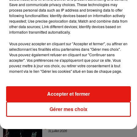
collaboration tant attendue
Save and communicate privacy choices. These technologies may
7 août 2026
process personal data such as IP address and browsing data to offer
following functionalities: Identify devices based on information actively
requested; Use precise geolocation data; Match and combine data from
other data sources; Link different devices; Identify devices based on
information transmitted automatically.
Il y a 10 ans, DJ Snake changeait de
Vous pouvez accepter en cliquant sur "Accepter et fermer", ou affiner en
dimension avec son premier...
sélectionnant les finalités et/ou partenaires dans "Gérer mes choix".
6 août 2026
Vous pouvez également refuser en cliquant sur "Continuer sans
accepter". Vos préférences ne s'appliqueront que pour ce site. Vous
pouvez mettre à jour vos choix, ou retirer votre consentement à tout
moment via le lien "Gérer les cookies" situé en bas de chaque page.
Fred again.. et Latin Mafia dévoilent enfin
leur mixtape créée en...
3 août 2026
Accepter et fermer
Gérer mes choix
Swedish House Mafia et Lykke Li
dévoilent « Happiness Is So Sad »
31 juillet 2026