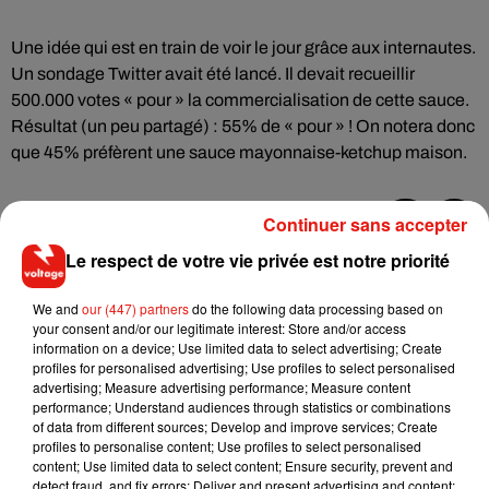
Une idée qui est en train de voir le jour grâce aux internautes.
Un sondage Twitter avait été lancé. Il devait recueillir
500.000 votes « pour » la commercialisation de cette sauce.
Résultat (un peu partagé) : 55% de « pour » ! On notera donc
que 45% préfèrent une sauce mayonnaise-ketchup maison.
Continuer sans accepter
Le respect de votre vie privée est notre priorité
Musique
We and
our (447) partners
do the following data processing based on
your consent and/or our legitimate interest: Store and/or access
RÜFÜS DU SOL annonce un nouvel
information on a device; Use limited data to select advertising; Create
album après sa tournée mondiale
profiles for personalised advertising; Use profiles to select personalised
7 août 2026
advertising; Measure advertising performance; Measure content
performance; Understand audiences through statistics or combinations
of data from different sources; Develop and improve services; Create
profiles to personalise content; Use profiles to select personalised
content; Use limited data to select content; Ensure security, prevent and
Angèle et Amélie Lens dévoilent leur
detect fraud, and fix errors; Deliver and present advertising and content;