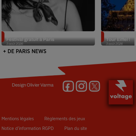
Netflix lance un immense Book
Des DJ sets au
Festival gratuit à Paris
Tour Eiffel !
3 août 2026
3 août 2026
+ DE PARIS NEWS
Design
Olivier Varma
Mentions légales
Règlements des jeux
Notice d’information RGPD
Plan du site