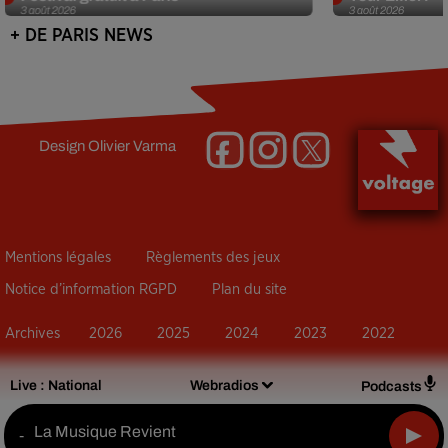
3 août 2026
3 août 2026
+ DE PARIS NEWS
Design
Olivier Varma
Mentions légales
Règlements des jeux
Notice d’information RGPD
Plan du site
Archives
2026
2025
2024
2023
2022
Live :
National
Webradios
Podcasts
La Musique Revient
-