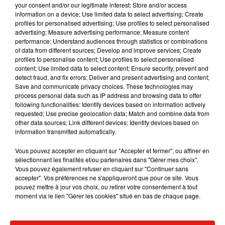
your consent and/or our legitimate interest: Store and/or access
information on a device; Use limited data to select advertising; Create
profiles for personalised advertising; Use profiles to select personalised
advertising; Measure advertising performance; Measure content
performance; Understand audiences through statistics or combinations
of data from different sources; Develop and improve services; Create
Musique
profiles to personalise content; Use profiles to select personalised
content; Use limited data to select content; Ensure security, prevent and
detect fraud, and fix errors; Deliver and present advertising and content;
Save and communicate privacy choices. These technologies may
RÜFÜS DU SOL annonce un nouvel
process personal data such as IP address and browsing data to offer
album après sa tournée mondiale
following functionalities: Identify devices based on information actively
7 août 2026
requested; Use precise geolocation data; Match and combine data from
other data sources; Link different devices; Identify devices based on
information transmitted automatically.
Vous pouvez accepter en cliquant sur "Accepter et fermer", ou affiner en
Angèle et Amélie Lens dévoilent leur
sélectionnant les finalités et/ou partenaires dans "Gérer mes choix".
collaboration tant attendue
Vous pouvez également refuser en cliquant sur "Continuer sans
7 août 2026
accepter". Vos préférences ne s'appliqueront que pour ce site. Vous
pouvez mettre à jour vos choix, ou retirer votre consentement à tout
moment via le lien "Gérer les cookies" situé en bas de chaque page.
Il y a 10 ans, DJ Snake changeait de