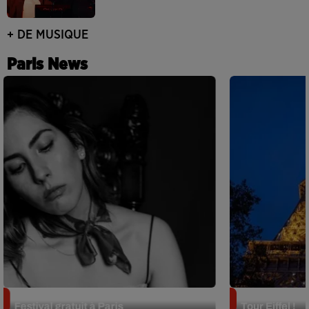
+ DE MUSIQUE
Paris News
Netflix lance un immense Book
Des DJ sets au
Festival gratuit à Paris
Tour Eiffel !