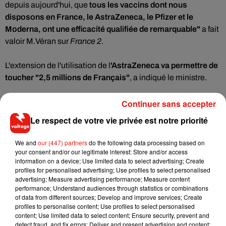
depuis aujourd'hui, que
tous les vaccins dont nous
disposons en France, le AstraZeneca, le Pfizer et le
Moderna, ont une efficacité qualifiée de remarquable"
a fait
valoir M.Véran sur
France 2
.
L'extension de l'utilisation de l
'AstraZeneca va permettre de
toucher "2,5 millions de Français"
, a indiqué le ministre.
Continuer sans accepter
Une dose unique pour ceux qui ont déjà
été contaminés
Le respect de votre vie privée est notre priorité
En outre, pour les personnes éligibles au vaccin à ARN
We and
our (447) partners
do the following data processing based on
your consent and/or our legitimate interest: Store and/or access
(
Pfizer ou Moderna
) qui produiront un
test PCR positif
"à un
information on a device; Use limited data to select advertising; Create
moment donné" ou une
sérologie positive
, "
une seule
profiles for personalised advertising; Use profiles to select personalised
injection
suffira" désormais.
advertising; Measure advertising performance; Measure content
performance; Understand audiences through statistics or combinations
"C'est une bonne nouvelle pour (...) les Français qui pourront
of data from different sources; Develop and improve services; Create
profiles to personalise content; Use profiles to select personalised
récupérer" la deuxième dose, a estimé M. Véran.
content; Use limited data to select content; Ensure security, prevent and
"Rien que sur le mois de mars, nous comptons proposer une
detect fraud, and fix errors; Deliver and present advertising and content;