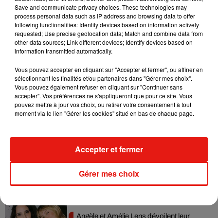
Save and communicate privacy choices. These technologies may
première vaccination à 6 millions de Français", a-t-il dit, ce
process personal data such as IP address and browsing data to offer
qui "fera 9 millions au total depuis le début de la campagne".
following functionalities: Identify devices based on information actively
requested; Use precise geolocation data; Match and combine data from
other data sources; Link different devices; Identify devices based on
information transmitted automatically.
(Avec AFP)
Vous pouvez accepter en cliquant sur "Accepter et fermer", ou affiner en
sélectionnant les finalités et/ou partenaires dans "Gérer mes choix".
Vous pouvez également refuser en cliquant sur "Continuer sans
accepter". Vos préférences ne s'appliqueront que pour ce site. Vous
pouvez mettre à jour vos choix, ou retirer votre consentement à tout
moment via le lien "Gérer les cookies" situé en bas de chaque page.
Musique
Accepter et fermer
RÜFÜS DU SOL annonce un nouvel
album après sa tournée mondiale
7 août 2026
Gérer mes choix
Angèle et Amélie Lens dévoilent leur