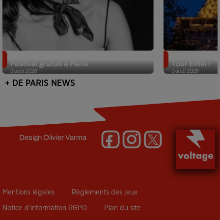
Netflix lance un immense Book
Des DJ sets au
Festival gratuit à Paris
Tour Eiffel !
3 août 2026
3 août 2026
+ DE PARIS NEWS
Design
Olivier Varma
Mentions légales
Règlements des jeux
Notice d’information RGPD
Plan du site