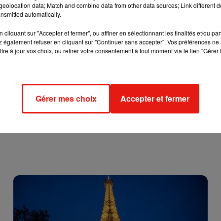
eolocation data; Match and combine data from other data sources; Link different de
nsmitted automatically.
sé et disponible en France, vacciner tout le monde,
sauf les
 à l’un des composants.
cliquant sur "Accepter et fermer", ou affiner en sélectionnant les finalités et/ou pa
 également refuser en cliquant sur "Continuer sans accepter". Vos préférences ne 
tre à jour vos choix, ou retirer votre consentement à tout moment via le lien "Gérer 
Gérer mes choix
Accepter et fermer