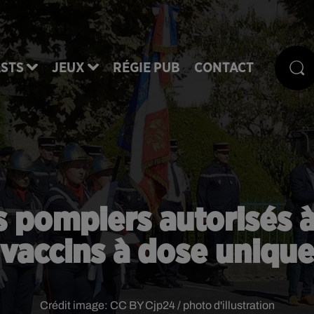
STS
JEUX
RÉGIE PUB
CONTACT
es pompiers autorisés à
vaccins à dose uniqu
Crédit image:
CC BY Cjp24 / photo d'illustration