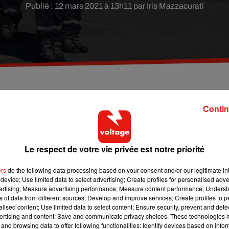
Publié : 12 mars 2021 à 13h11 par Iris Mazzacurati
 Ils ont reçu l'autorisation du gouvernement ce
Contin
rance Bleu Provence.
Le respect de votre vie privée est notre priorité
ue les
vaccins à dose unique
. C’est-à-dire, le vaccin Janssen de
u vert de l’Union européenne. Il n'est attendu en France que pou
ers
do the following data processing based on your consent and/or our legitimate int
device; Use limited data to select advertising; Create profiles for personalised adver
vertising; Measure advertising performance; Measure content performance; Unders
ns of data from different sources; Develop and improve services; Create profiles to 
r le patron des sapeurs-pompiers des Bouches-du-Rhône, Grégor
alised content; Use limited data to select content; Ensure security, prevent and detect
andé en conseil de défense
(...) les sapeurs-pompiers sont les
ertising and content; Save and communicate privacy choices. These technologies
 de la santé de notre territoire".
and browsing data to offer following functionalities: Identify devices based on infor