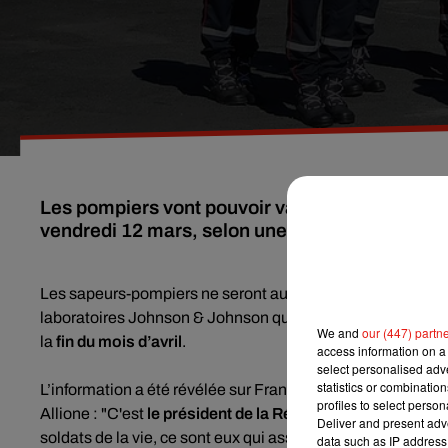
Les pompiers vont pouvoir vacciner à leur tour.
vendredi 12 mars, selon une information de F
Les sapeurs-pompiers ne seront autorisés à administrer q
laboratoires Johnson & Johnson qui vient de recevoir le fe
We and
our (447) partn
la
fin du mois d’avril
.
access information on a 
select personalised ad
statistics or combinatio
L’information a été révélée sur France Bleu Provence pa
profiles to select person
Allione : "C'est
le président de la République qui l'a dem
Deliver and present adv
soldats de la vie, ce sont eux qui assurent une grande partie
data such as IP address 