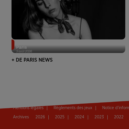
Netflix lance un immense Book Festival gratuit à
Paris
3 août 2026
+ DE PARIS NEWS
Mentions légales
Règlements des jeux
Notice d’info
Archives
2026
2025
2024
2023
2022