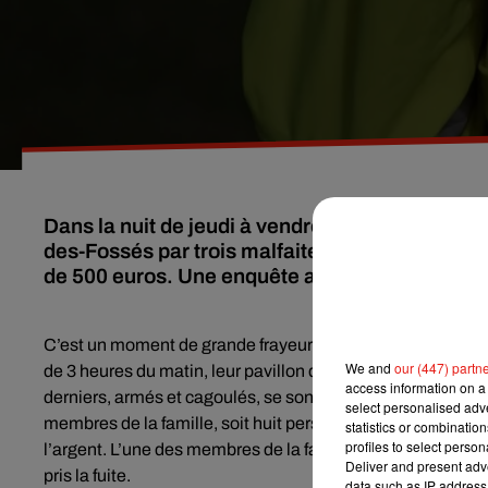
Dans la nuit de jeudi à vendredi, toute une fam
des-Fossés par trois malfaiteurs. Ces derniers 
de 500 euros. Une enquête a été ouverte par la
C’est un moment de grande frayeur et d‘angoisse qu’a vécu 
We and
our (447) partn
de 3 heures du matin, leur pavillon de Saint Maur des Foss
access information on a 
derniers, armés et cagoulés, se sont introduits dans les lie
select personalised ad
membres de la famille, soit huit personnes, cinq adultes e
statistics or combinatio
profiles to select person
l’argent. L’une des membres de la famille leur a finalem
Deliver and present adv
pris la fuite.
data such as IP address 