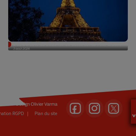
Des DJ sets au coucher du soleil sur la Tour Eiffel !
3 août 2026
Design
Olivier Varma
rmation RGPD
Plan du site