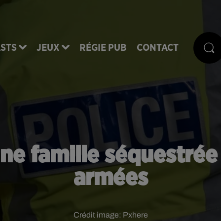
STS
JEUX
RÉGIE PUB
CONTACT
une famille séquestré
armées
Crédit image:
Pxhere