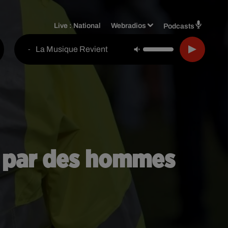
Live :
National
Webradios
Podcasts
La Musique Revient
-
e par des hommes