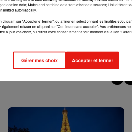
eolocation data; Match and combine data from other data sources; Link different de
nsmitted automatically.
d‘une extrême violence. Au cours de l’attaque, la mère de famille
cliquant sur "Accepter et fermer", ou affiner en sélectionnant les finalités et/ou pa
Souffrant de douleurs à la tête, elle a dû être transportée à
 également refuser en cliquant sur "Continuer sans accepter". Vos préférences ne 
confiée à la police judiciaire du Val-de-Marne. Ce n’est pas la
tre à jour vos choix, ou retirer votre consentement à tout moment via le lien "Gérer 
 le département. Au mois de décembre, trois autres familles ont
équestrations et de violences. Ces cambriolages s’étaient to
nier, 12 suspects avaient été interpellés. Les enquêteurs
 menées à leurs domiciles.
Gérer mes choix
Accepter et fermer