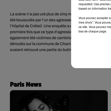
requested; Use precise g
based on information tra
La scène n’a pas uré plus de cinq minutes mais elle a été 
Vous pouvez accepter en 
été bousculée par l’un des agresseurs. Elle a chuté au sol. 
mes choix". Vous pouvez
l’hôpital de Créteil. Une enquête a été ouverte. Elle a été 
ce site. Vous pouvez met
bas de chaque page.
première fois que ce type d‘agression s’est déroulée dans
également été victimes de cambriolages accompagnés de s
déroulés sur la commune de Champigny. Le 23 décembre der
avaient retrouvé une partie du butin lors de perquisitions
Paris News