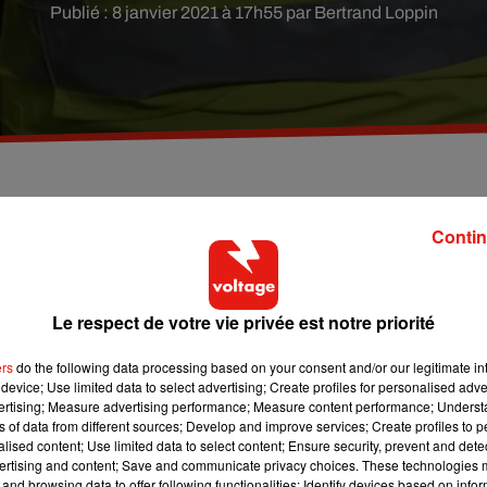
Publié : 8 janvier 2021 à 17h55 par Bertrand Loppin
ille a été séquestrée à son domicile de Saint-Maur-
Contin
ont pris la fuite après leur avoir extorqué une somm
 police judiciaire du Val-de-Marne.
Le respect de votre vie privée est notre priorité
toute une famille dans la nuit de jeudi à vendredi. Aux alentour
ers
do the following data processing based on your consent and/or our legitimate int
és dans le Val-de-Marne a été attaqué par trois malfaiteurs. Ces
device; Use limited data to select advertising; Create profiles for personalised adver
ux en fracturant une porte fenêtre. Ils ont ensuite regroupé tous l
vertising; Measure advertising performance; Measure content performance; Unders
t trois enfants. Ils ont ensuite menacé tout le monde et demandé
ns of data from different sources; Develop and improve services; Create profiles to 
alised content; Use limited data to select content; Ensure security, prevent and detect
ent remis une somme de 500 euros. Ils ont ensuite immédiatement
ertising and content; Save and communicate privacy choices. These technologies
and browsing data to offer following functionalities: Identify devices based on infor