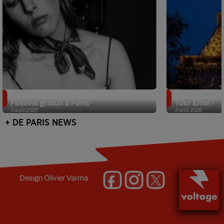
Netflix lance un immense Book
Des DJ sets au
Festival gratuit à Paris
Tour Eiffel !
3 août 2026
3 août 2026
+ DE PARIS NEWS
Design
Olivier Varma