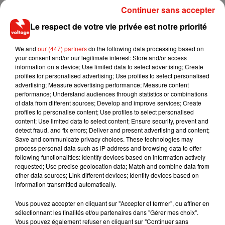
Continuer sans accepter
— Valky �xÈ�a️ (@Nordic___)
4 mars 2019
Le respect de votre vie privée est notre priorité
Le fait que les Vans retombent tout le temps sur les
semelles à une explication. Elles ont été créees pour les
We and
our (447) partners
do the following data processing based on
skaters, elles ont donc une semelle plus lourde. C'est le
your consent and/or our legitimate interest: Store and/or access
information on a device; Use limited data to select advertising; Create
même principe que la tartine avec la confiture, elle tombe
profiles for personalised advertising; Use profiles to select personalised
toujours cu côté de la confiture à cause du poid de celle-ci.
advertising; Measure advertising performance; Measure content
performance; Understand audiences through statistics or combinations
Alors à vos Vans et tentez l'expérience avec le
of data from different sources; Develop and improve services; Create
#VansChallenge sur vos réseaux.
profiles to personalise content; Use profiles to select personalised
content; Use limited data to select content; Ensure security, prevent and
detect fraud, and fix errors; Deliver and present advertising and content;
Save and communicate privacy choices. These technologies may
process personal data such as IP address and browsing data to offer
Musique
following functionalities: Identify devices based on information actively
requested; Use precise geolocation data; Match and combine data from
other data sources; Link different devices; Identify devices based on
information transmitted automatically.
Il y a 10 ans, DJ Snake changeait de
Vous pouvez accepter en cliquant sur "Accepter et fermer", ou affiner en
dimension avec son premier...
6 août 2026
sélectionnant les finalités et/ou partenaires dans "Gérer mes choix".
Vous pouvez également refuser en cliquant sur "Continuer sans