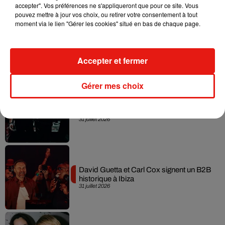
accepter". Vos préférences ne s'appliqueront que pour ce site. Vous
pouvez mettre à jour vos choix, ou retirer votre consentement à tout
moment via le lien "Gérer les cookies" situé en bas de chaque page.
Fred again.. et Latin Mafia dévoilent enfin
leur mixtape créée en...
3 août 2026
Accepter et fermer
Gérer mes choix
Swedish House Mafia et Lykke Li
dévoilent « Happiness Is So Sad »
31 juillet 2026
David Guetta et Carl Cox signent un B2B
historique à Ibiza
31 juillet 2026