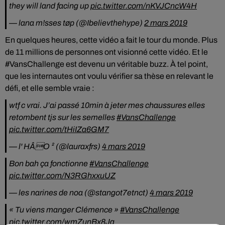
they will land facing up
pic.twitter.com/nKVJCncW4H
— lana m!sses tøp (@Ibelievthehype)
2 mars 2019
En quelques heures, cette vidéo a fait le tour du monde. Plus
de 11 millions de personnes ont visionné cette vidéo. Et le
#VansChallenge est devenu un véritable buzz. À tel point,
que les internautes ont voulu vérifier sa thèse en relevant le
défi, et elle semble vraie :
wtf c vrai. J’ai passé 10min à jeter mes chaussures elles
retombent tjs sur les semelles
#VansChallenge
pic.twitter.com/tHiIZa6GM7
— l' HÂO ² (@lauraxfrs)
4 mars 2019
Bon bah ça fonctionne
#VansChallenge
pic.twitter.com/N3RGhxxuUZ
— les narines de noa (@stangot7etnct)
4 mars 2019
« Tu viens manger Clémence »
#VansChallenge
pic.twitter.com/wmZunBx8Ja