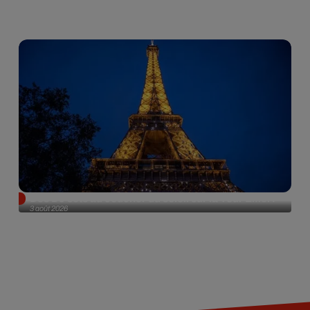
Des DJ sets au coucher du soleil sur la Tour Eiffel !
3 août 2026