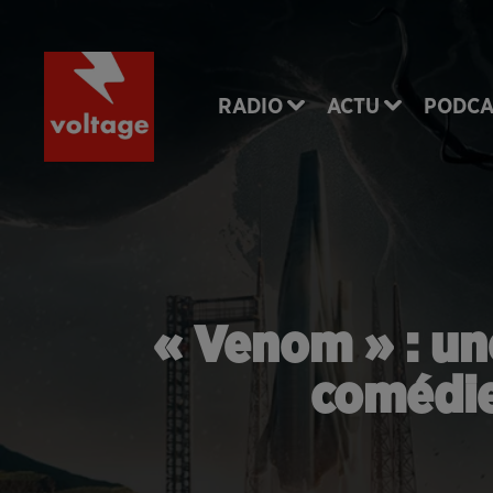
RADIO
ACTU
PODCA
« Venom » : un
comédie