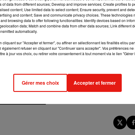
ance le 18 février 2019 (le 18 décembre prochain aux Etats-Unis).
ns of data from different sources; Develop and improve services; Create profiles to 
alised content; Use limited data to select content; Ensure security, prevent and detect
ertising and content; Save and communicate privacy choices. These technologies
and browsing data to offer following functionalities: Identify devices based on infor
eolocation data; Match and combine data from other data sources; Link different de
nsmitted automatically.
cliquant sur "Accepter et fermer", ou affiner en sélectionnant les finalités et/ou pa
 également refuser en cliquant sur "Continuer sans accepter". Vos préférences ne 
tre à jour vos choix, ou retirer votre consentement à tout moment via le lien "Gérer 
Gérer mes choix
Accepter et fermer