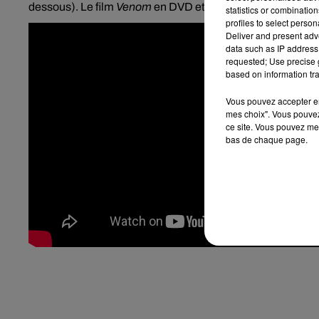
dessous).
Le film
Venom
en DVD et
Blu-Ray
sortira en Fr
statistics or combinatio
profiles to select person
Deliver and present adv
data such as IP address 
requested; Use precise g
based on information tra
Vous pouvez accepter en 
mes choix". Vous pouvez
ce site. Vous pouvez met
bas de chaque page.