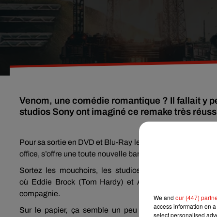
Venom, une comédie romantique ? Il fallait y pe
studios Sony ont imaginé ce remake très réuss
Pour sa sortie en DVD et
Blu-Ray le
film
Venom
, le spin-of
office, s’offre une toute nouvelle bande-annonce.
Sortez les mouchoirs, les studios
SONY
nous font pa
où
Eddie
Brock
(Tom Hardy)
et Anne
Weying
(Michell
compagnie.
We and
our (447) partn
access information on a 
Sur le papier, ça semble un peu loufoque, on vous l’a
select personalised ad