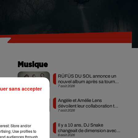
Musique
RÜFÜS DU SOL annonce un
nouvel album après sa tournée
7 août 2026
mondiale
uer sans accepter
ox-
Angèle et Amélie Lens
dévoilent leur collaboration tant
que
7 août 2026
attendue
et
Il y a 10 ans, DJ Snake
erest: Store and/or
changeait de dimension avec
tising; Use profiles to
ci-
6 août 2026
son premier...
tand audiences through