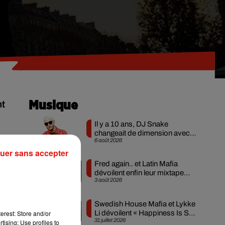
nt
Musique
Il y a 10 ans, DJ Snake
changeait de dimension avec
6 août 2026
son premier...
 de
uer sans accepter
ale
Fred again.. et Latin Mafia
les
dévoilent enfin leur mixtape
3 août 2026
créée en...
he-
Swedish House Mafia et Lykke
Li dévoilent « Happiness Is So
erest: Store and/or
31 juillet 2026
Sad »
tising; Use profiles to