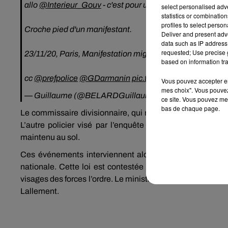
allo
@Interieur_Gouv
- c'est pour un signalement - 971
select personalised ad
statistics or combinatio
profiles to select person
Croche pied d'un manifestant.
Deliver and present adv
data such as IP address 
requested; Use precise g
23/11/20, Paris, Manifestation migrants. Source vidéo
based on information tra
cc
@prefpolice
@GDarmanin
pic.twitter.com/SSP5LXU
Vous pouvez accepter en 
mes choix". Vous pouvez
— Guillaume (@BELARDGuillaume)
November 23, 202
ce site. Vous pouvez met
bas de chaque page.
Le commissaire divisionnaire, qui n’est apparemment pas u
L’autre policier visé par l’enquête de l’IGPN est un gard
maintenu au sol.
Ces événements interviennent alors que la proposition 
nationale. Cette loi est contestée depuis plusieurs jours 
visages des forces l’ordre. Le ministre de l'Intérieur a, de
Lallement.