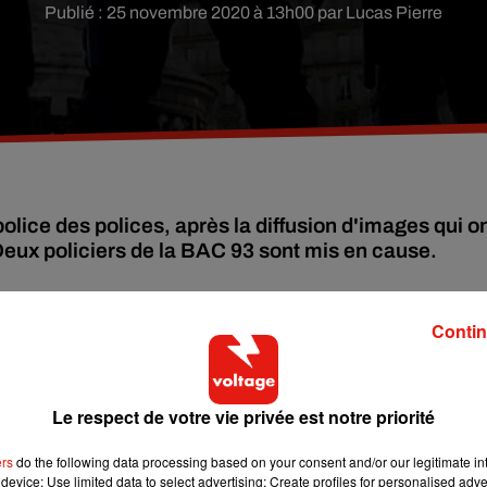
Publié : 25 novembre 2020 à 13h00 par Lucas Pierre
olice des polices, après la diffusion d'images qui o
 Deux policiers de la BAC 93 sont mis en cause.
ndi soir. Après l’évacuation musclée de plusieurs centaines
Contin
ces de l’ordre, une enquête a été ouverte par l’Inspection génér
sont dans le viseur de la police des polices : ils travaillent tous 
Le respect de votre vie privée est notre priorité
ionnaire et il est soupçonné d’avoir volontairement fait un croc
mé et largement diffusé sur les réseaux sociaux.
ers
do the following data processing based on your consent and/or our legitimate int
device; Use limited data to select advertising; Create profiles for personalised adver