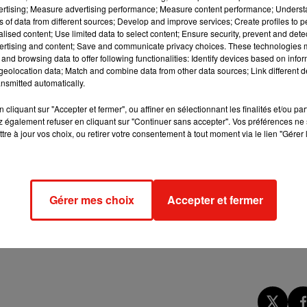
vertising; Measure advertising performance; Measure content performance; Unders
ns of data from different sources; Develop and improve services; Create profiles to 
alised content; Use limited data to select content; Ensure security, prevent and detect
ertising and content; Save and communicate privacy choices. These technologies
and browsing data to offer following functionalities: Identify devices based on infor
eolocation data; Match and combine data from other data sources; Link different de
: @AnthonyDepe
nsmitted automatically.
3yc
cliquant sur "Accepter et fermer", ou affiner en sélectionnant les finalités et/ou pa
 également refuser en cliquant sur "Continuer sans accepter". Vos préférences ne 
0
tre à jour vos choix, ou retirer votre consentement à tout moment via le lien "Gérer 
n habitué du terrain, serait arrivé il y a quatre ans à la BAC 
ien de la paix. Il a été filmé alors qu’il molestait un journali
Gérer mes choix
Accepter et fermer
de loi « Sécurité Globale » a été votée ce mardi à l’Assemb
en raison d’un article qui interdirait la diffusion malveillante 
 son côté, renouvellé sa confiance au Préfet de police de Paris Did