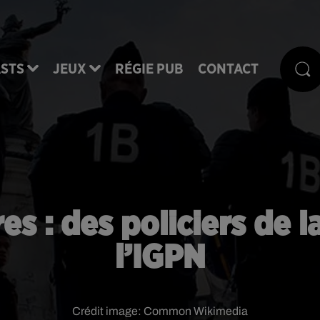
STS
JEUX
RÉGIE PUB
CONTACT
es : des policiers de 
l’IGPN
Crédit image:
Common Wikimedia