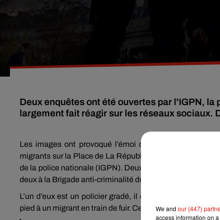
Deux enquêtes ont été ouvertes par l'IGPN, la p
largement fait réagir sur les réseaux sociaux.
Les images ont provoqué l’émoi des réseaux sociaux lu
migrants sur la Place de La République à Paris par les for
de la police nationale (IGPN). Deux policiers en particulier 
deux à la Brigade anti-criminalité du 93 de nuit.
L’un d’eux est un policier gradé, il est commissaire divis
pied à un migrant en train de fuir. Cet acte a même été fil
We and
our (447) partn
access information on a 