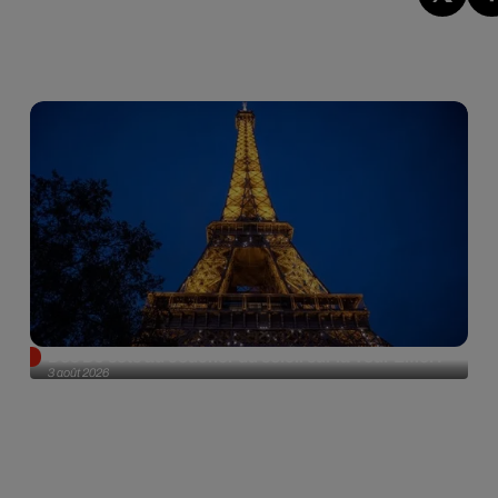
Des DJ sets au coucher du soleil sur la Tour Eiffel !
3 août 2026