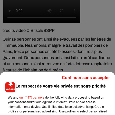
crédits vidéo C.Bitsch/BSPP
Quinze personnes ont ainsi été évacuées par les fenêtres de
l’immeuble. Néanmoins, malgré le travail des pompiers de
Paris, treize personnes ont été blessées, dont trois plus
gravement. Deux personnes ont ainsi fait un arrêt cardiaque
et une personne s’est retrouvée en forte détresse respiratoire
à cause de l’inhalation de fumées.
Continuer sans accepter
En tout cas aux environs de 8h, les pompiers avaient
totalement maîtrisé l’incendie.
Le respect de votre vie privée est notre priorité
We and
our (447) partners
do the following data processing based on
your consent and/or our legitimate interest: Store and/or access
information on a device; Use limited data to select advertising; Create
Musique
profiles for personalised advertising; Use profiles to select personalised