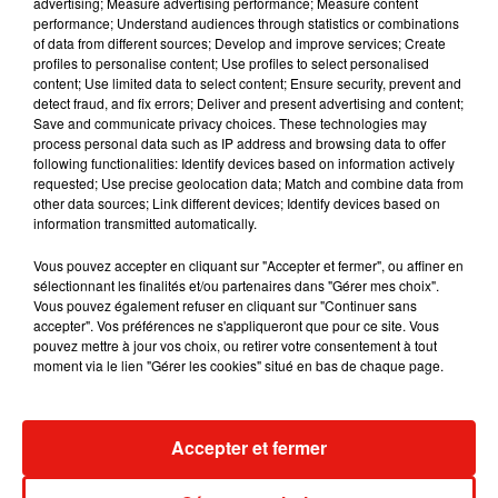
advertising; Measure advertising performance; Measure content
performance; Understand audiences through statistics or combinations
of data from different sources; Develop and improve services; Create
Fred again.. et Latin Mafia dévoilent enfin
profiles to personalise content; Use profiles to select personalised
leur mixtape créée en...
content; Use limited data to select content; Ensure security, prevent and
3 août 2026
detect fraud, and fix errors; Deliver and present advertising and content;
Save and communicate privacy choices. These technologies may
process personal data such as IP address and browsing data to offer
following functionalities: Identify devices based on information actively
requested; Use precise geolocation data; Match and combine data from
other data sources; Link different devices; Identify devices based on
Swedish House Mafia et Lykke Li
information transmitted automatically.
dévoilent « Happiness Is So Sad »
31 juillet 2026
Vous pouvez accepter en cliquant sur "Accepter et fermer", ou affiner en
sélectionnant les finalités et/ou partenaires dans "Gérer mes choix".
Vous pouvez également refuser en cliquant sur "Continuer sans
accepter". Vos préférences ne s'appliqueront que pour ce site. Vous
pouvez mettre à jour vos choix, ou retirer votre consentement à tout
David Guetta et Carl Cox signent un B2B
moment via le lien "Gérer les cookies" situé en bas de chaque page.
historique à Ibiza
31 juillet 2026
Accepter et fermer