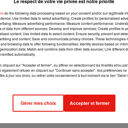
Le respect de votre vie privée est notre priorité
é...
ers
do the following data processing based on your consent and/or our legitimate int
a
, que
Slimane
avait fait se retourner les quatre coachs. Et si les
device; Use limited data to select advertising; Create profiles for personalised adver
la rencontre de leur public pour une tournée exceptionnelle,
a
vec
vertising; Measure advertising performance; Measure content performance; Unders
 du top 10 des meilleures ventes de 2019. Invités sur la prochain
ns of data from different sources; Develop and improve services; Create profiles to 
alised content; Use limited data to select content; Ensure security, prevent and detect
n coulisses sur
leur nomination à la 35ème édition des Victoire
ertising and content; Save and communicate privacy choices. These technologies
and browsing data to offer following functionalities: Identify devices based on infor
 musique 2020 pour la chanson originale avec 'Ça va ça vient'.
eolocation data; Match and combine data from other data sources; Link different de
nsmitted automatically.
parce que c'est une première. Si on gagne une Victoire, ça sera la
tes là depuis le début. C'est juste incroyable ce qu'on vit. Si on
cliquant sur "Accepter et fermer", ou affiner en sélectionnant les finalités et/ou pa
 tous les jours
", a expliqué son acolyte, l'ex-vainqueur de
The
 également refuser en cliquant sur "Continuer sans accepter". Vos préférences ne 
tre à jour vos choix, ou retirer votre consentement à tout moment via le lien "Gérer 
aute qui l'a critiquée sur Twitter. L'internaute a ainsi tweeté en
Gérer mes choix
Accepter et fermer
e bonne
"
. Rapidement, ce post misogyne a fait réagir la jeune
r, en rétorquant :
"
C'est déjà ça
"
.