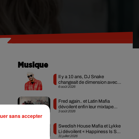
Musique
Il y a 10 ans, DJ Snake
changeait de dimension avec
6 août 2026
son premier...
Fred again.. et Latin Mafia
dévoilent enfin leur mixtape
3 août 2026
créée en...
e
uer sans accepter
Swedish House Mafia et Lykke
Li dévoilent « Happiness Is So
31 juillet 2026
Sad »