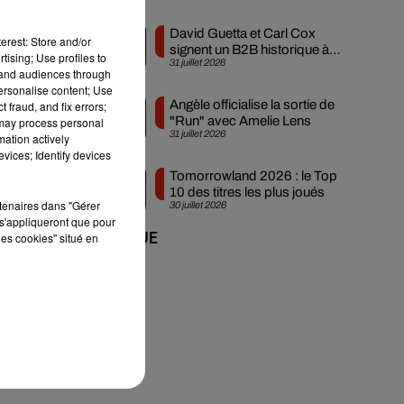
David Guetta et Carl Cox
erest: Store and/or
signent un B2B historique à
tising; Use profiles to
31 juillet 2026
Ibiza
tand audiences through
e
personalise content; Use
Angèle officialise la sortie de
 fraud, and fix errors;
s
"Run" avec Amelie Lens
 may process personal
31 juillet 2026
mation actively
vices; Identify devices
Tomorrowland 2026 : le Top
10 des titres les plus joués
rtenaires dans "Gérer
30 juillet 2026
s'appliqueront que pour
les cookies" situé en
+ DE MUSIQUE