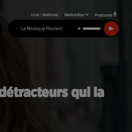
Live :
National
Webradios
Podcasts
La Musique Revient
-
étracteurs qui la