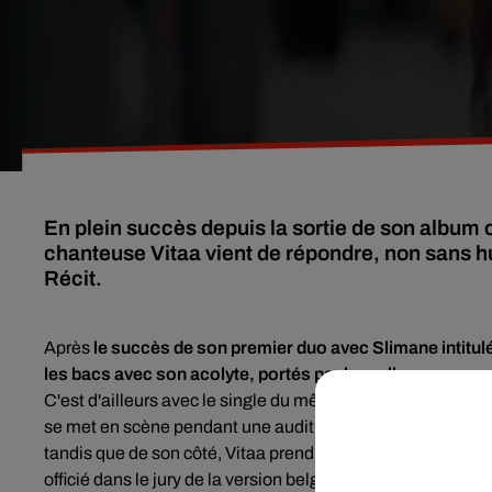
En plein succès depuis la sortie de son albu
chanteuse Vitaa vient de répondre, non sans hum
Récit.
Après
le succès de son premier duo avec Slimane intitul
les bacs avec son acolyte, portés par leur album comm
C'est d'ailleurs avec le single du même nom que les deux c
se met en scène pendant une audition à l’aveugle, comme l
tandis que de son côté,
Vitaa
prend place dans le fauteuil 
officié dans le jury de la version belge du célèbre télé-croc