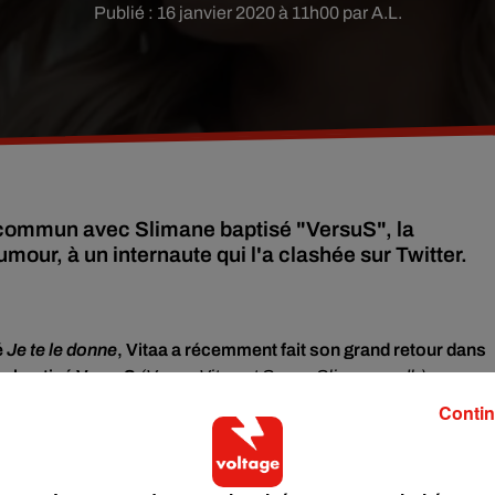
Publié : 16 janvier 2020 à 11h00 par A.L.
m commun avec Slimane baptisé "VersuS", la
our, à un internaute qui l'a clashée sur Twitter.
é
Je
te le donne
, Vitaa a récemment fait son grand retour
dans
un baptisé VersuS
(
V pour
Vitaa
et S pour Slimane, ndlr)
.
hanteurs ont séduit leurs fans.
Dans le clip du morceau, Sliman
Contin
ors de sa participation à
The
Voice
, la plus belle voix
en 2016,
de coach, une place qu’elle connaît très bien puisqu’elle a déjà
het.
Tout un symbole donc, d’autant plus que c’est pendant ce