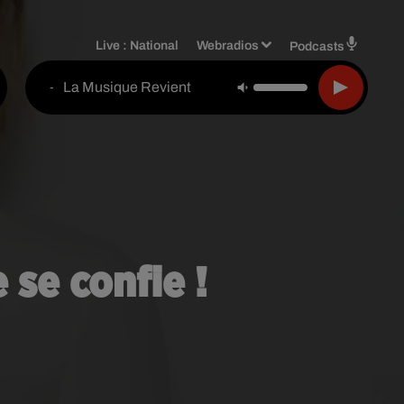
Live :
National
Webradios
Podcasts
La Musique Revient
-
e se confie !