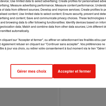
device; Use limited data to select advertising; Create profiles for personalised adver
 de ses fans
: «
Je suis dans le regret de vous annoncer que p
vertising; Measure advertising performance; Measure content performance; Unders
 concert (…) suite à un claquage des cordes vocales je suis d
ns of data from different sources; Develop and improve services; Create profiles to 
alised content; Use limited data to select content; Ensure security, prevent and detect
ertising and content; Save and communicate privacy choices. These technologies
e Vitaa.
and browsing data to offer following functionalities: Identify devices based on infor
eolocation data; Match and combine data from other data sources; Link different de
nsmitted automatically.
cliquant sur "Accepter et fermer", ou affiner en sélectionnant les finalités et/ou pa
 également refuser en cliquant sur "Continuer sans accepter". Vos préférences ne 
tre à jour vos choix, ou retirer votre consentement à tout moment via le lien "Gérer 
Gérer mes choix
Accepter et fermer