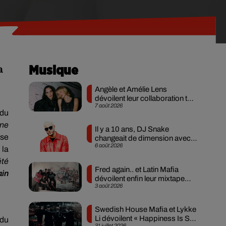
a
Musique
Angèle et Amélie Lens
dévoilent leur collaboration tant
7 août 2026
attendue
 du
nne
Il y a 10 ans, DJ Snake
 se
changeait de dimension avec
6 août 2026
son premier...
 la
été
Fred again.. et Latin Mafia
ain
dévoilent enfin leur mixtape
3 août 2026
créée en...
Swedish House Mafia et Lykke
Li dévoilent « Happiness Is So
 du
31 juillet 2026