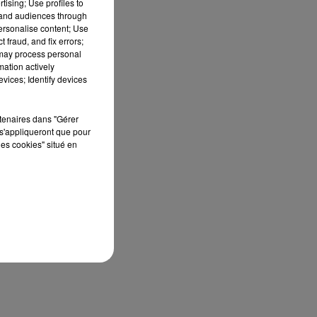
tising; Use profiles to
our
tand audiences through
ans
personalise content; Use
 fraud, and fix errors;
 may process personal
mation actively
vices; Identify devices
rtenaires dans "Gérer
s'appliqueront que pour
les cookies" situé en