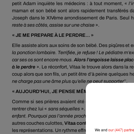
petit Adam inquiète les médecins : à tout moment, «
l’
maman et son bébé sont alors rapidement transférés dan
Joseph dans le XIVème arrondissement de Paris. Seul h
reste à ses côtés, assise sur une chaise
».
« JE ME PREPARE À LE PERDRE... »
Elle assiste alors aux soins de son bébé. Des piqûres et e
la ponction lombaire. Terrifiée, je refuse ! Le pédiatre m
car ses os sont encore mous.
Alors l’angoisse laisse plac
à le perdre
». Le réconfort, Vitaa le trouve alors dans la r
coup alors que son fils, un petit être d’à peine quelques heu
ne charge pas une âme plus qu’elle ne peut supporter
’’.
« AUJOURD'HUI, JE PENSE MÊME A UN TROISIEME 
Comme si ses prières avaient été entendues, quelques jou
rentrer chez lui «
sans séquelles
». Vitaa conclut : «
ma vie
enfant. Pourquoi pas l’année prochaine ! Je rêve d’une peti
autres couches culottes,
Vitaa continue de faire la prom
We and
our (447) partn
les représentations. Un rythme effréné qui semble toutefoi