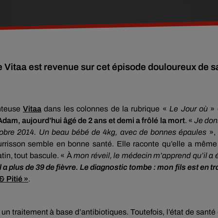
 Vitaa est revenue sur cet épisode douloureux de s
anteuse
Vitaa
dans les colonnes de la rubrique «
Le Jour où
»
Adam, aujourd’hui âgé de 2 ans et demi a frôlé la mort
. «
Je do
ctobre 2014. Un beau bébé de 4kg, avec de bonnes épaules
»,
ourrisson semble en bonne santé. Elle raconte qu’elle a même
tin, tout bascule. « À
mon réveil, le médecin m’apprend qu’il a 
l a plus de 39 de fièvre. Le diagnostic tombe : mon fils est en tr
& Pitié »
.
 un traitement à base d’antibiotiques. Toutefois, l’état de santé