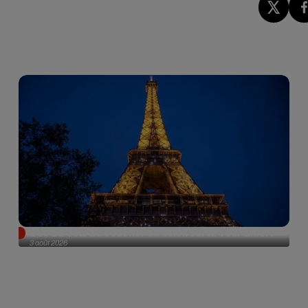
Des DJ sets au coucher du soleil sur la Tour Eiffel !
3 août 2026