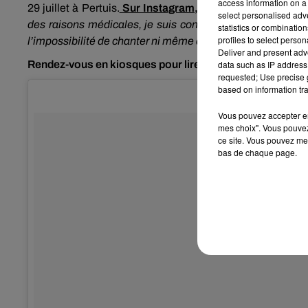
access information on a 
29 juillet à Pertuis.
Sur Instagram, elle s’excuse auprès
select personalised ad
des raisons médicales, je suis contrainte d’annuler mon
statistics or combinatio
profiles to select person
l’impossibilité de chanter ni même de parler
».
Deliver and present adv
Rendez-vous en kiosques pour lire l'intégralité du récit d
data such as IP address 
requested; Use precise g
based on information tra
Vous pouvez accepter en 
mes choix". Vous pouvez
ce site. Vous pouvez met
bas de chaque page.