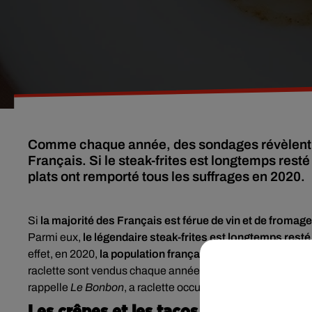
Comme chaque année, des sondages révèlent qu
Français. Si le steak-frites est longtemps rest
plats ont remporté tous les suffrages en 2020.
Si
la majorité des Français est férue de vin et de fromage
Parmi eux,
le légendaire steak-frites est longtemps resté
effet, en 2020,
la population française semble préférer la 
raclette sont vendus chaque année dans
l'Hexagone
. La
rappelle
Le Bonbon
, a raclette occupe désormais 5% du r