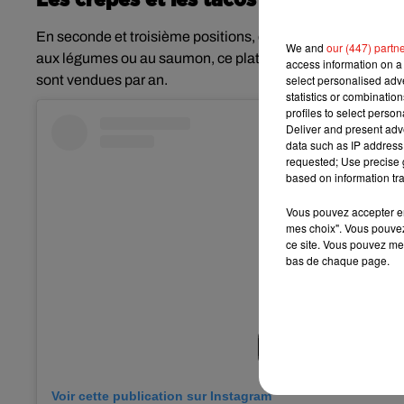
Les crêpes et les tacos derrière
En seconde et troisième positions, derrière la raclette, le
We and
our (447) partn
aux légumes ou au saumon, ce plat pratique et convivial es
access information on a 
select personalised ad
sont vendues par an.
statistics or combinatio
profiles to select person
Deliver and present adv
data such as IP address 
requested; Use precise g
based on information tra
Vous pouvez accepter en 
mes choix". Vous pouvez
ce site. Vous pouvez met
bas de chaque page.
Voir cette publication sur Instagram