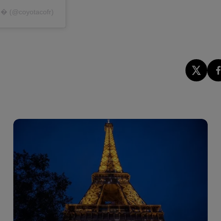
!� (@coyotacofr)