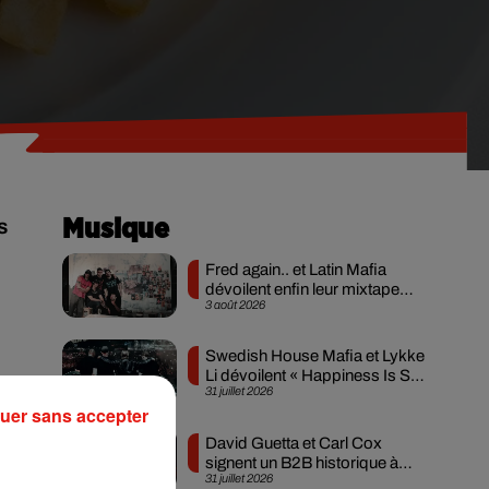
s
Musique
Fred again.. et Latin Mafia
dévoilent enfin leur mixtape
3 août 2026
créée en...
Swedish House Mafia et Lykke
Li dévoilent « Happiness Is So
31 juillet 2026
Sad »
uer sans accepter
David Guetta et Carl Cox
signent un B2B historique à
31 juillet 2026
Ibiza