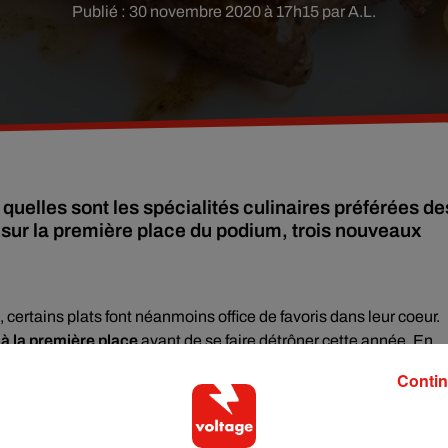
Publié : 30 novembre 2020 à 17h15 par A.L.
elles sont les spécialités culinaires préférées de
é sur la première place du podium, trois nouveaux
, certains plats font néanmoins office de favoris dans leur coeur.
 à la première place
avant de se faire détrôner cette année. En
raclette
! Il faut dire que des dizaines de milliers d'appareils à
Contin
 demande a d'ailleurs explosé depuis le confinement. Comme le
ayon fromage des grandes surfaces.