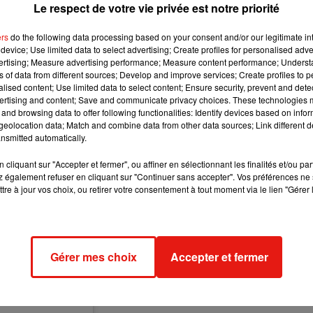
Le respect de votre vie privée est notre priorité
s Français ont d'abord plébisicité les crêpes. Fourrées au fromage
ers
do the following data processing based on your consent and/or our legitimate int
t très apprécié ! Viennent ensuite les tacos :
50 millions d'unités
device; Use limited data to select advertising; Create profiles for personalised adver
vertising; Measure advertising performance; Measure content performance; Unders
ns of data from different sources; Develop and improve services; Create profiles to 
alised content; Use limited data to select content; Ensure security, prevent and detect
ertising and content; Save and communicate privacy choices. These technologies
and browsing data to offer following functionalities: Identify devices based on infor
eolocation data; Match and combine data from other data sources; Link different de
nsmitted automatically.
cliquant sur "Accepter et fermer", ou affiner en sélectionnant les finalités et/ou pa
 également refuser en cliquant sur "Continuer sans accepter". Vos préférences ne 
tre à jour vos choix, ou retirer votre consentement à tout moment via le lien "Gérer 
Gérer mes choix
Accepter et fermer