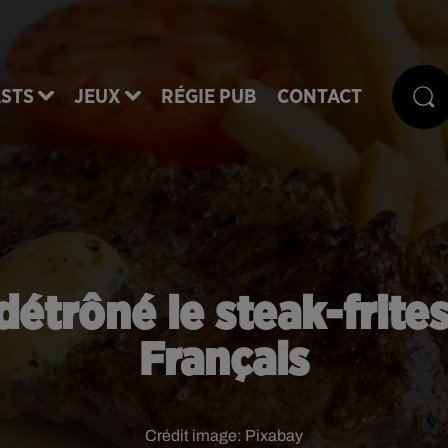
STS
JEUX
RÉGIE PUB
CONTACT
a détrôné le steak-frite
Français
Crédit image:
Pixabay