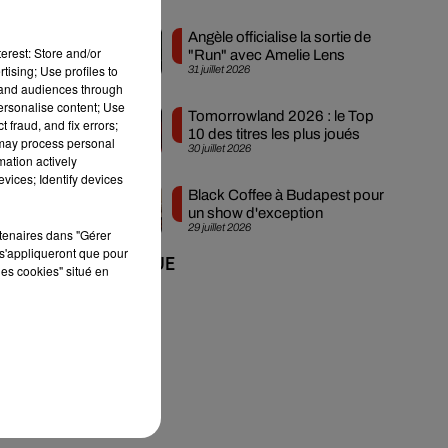
Angèle officialise la sortie de
,
erest: Store and/or
"Run" avec Amelie Lens
tising; Use profiles to
31 juillet 2026
tand audiences through
personalise content; Use
Tomorrowland 2026 : le Top
 fraud, and fix errors;
10 des titres les plus joués
 may process personal
30 juillet 2026
mation actively
vices; Identify devices
Black Coffee à Budapest pour
un show d'exception
29 juillet 2026
rtenaires dans "Gérer
s'appliqueront que pour
+ DE MUSIQUE
les cookies" situé en