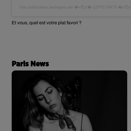
Une publication partagée par �x!Èx!� COYO TACO �x!Èx
Et vous, quel est votre plat favori ?
Paris News