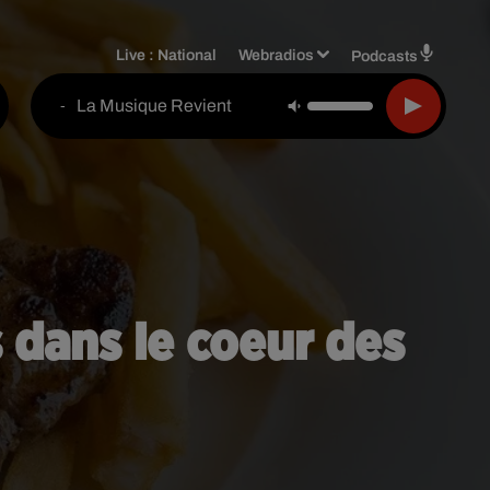
Live :
National
Webradios
Podcasts
La Musique Revient
-
s dans le coeur des