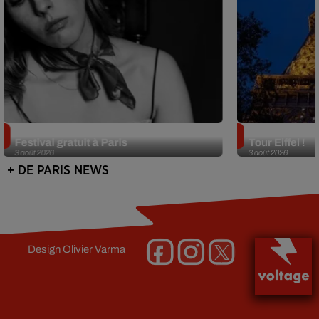
Netflix lance un immense Book
Des DJ sets au
Festival gratuit à Paris
Tour Eiffel !
3 août 2026
3 août 2026
+ DE PARIS NEWS
Design
Olivier Varma