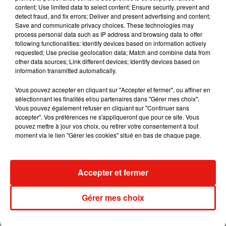
content; Use limited data to select content; Ensure security, prevent and
detect fraud, and fix errors; Deliver and present advertising and content;
Save and communicate privacy choices. These technologies may
Angèle et Amélie Lens dévoilent leur
process personal data such as IP address and browsing data to offer
collaboration tant attendue
following functionalities: Identify devices based on information actively
7 août 2026
requested; Use precise geolocation data; Match and combine data from
other data sources; Link different devices; Identify devices based on
information transmitted automatically.
Vous pouvez accepter en cliquant sur "Accepter et fermer", ou affiner en
sélectionnant les finalités et/ou partenaires dans "Gérer mes choix".
Il y a 10 ans, DJ Snake changeait de
Vous pouvez également refuser en cliquant sur "Continuer sans
dimension avec son premier...
accepter". Vos préférences ne s'appliqueront que pour ce site. Vous
6 août 2026
pouvez mettre à jour vos choix, ou retirer votre consentement à tout
moment via le lien "Gérer les cookies" situé en bas de chaque page.
Fred again.. et Latin Mafia dévoilent enfin
Accepter et fermer
leur mixtape créée en...
3 août 2026
Gérer mes choix