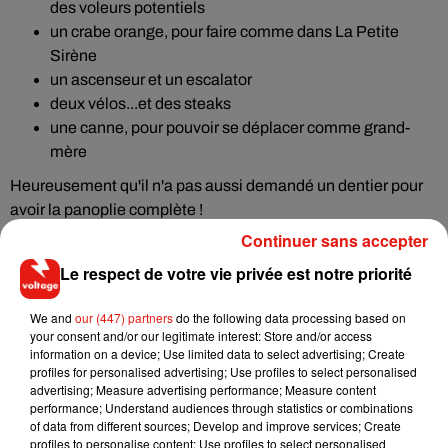
des voleurs potentiels
un crabe orange, pour faire comme dans La Petite
Sirène
un ascenseur et un escalator
deux vélos...et des steaks
une canne, pour pouvoir se déplacer comme grand-
mère
Heureusement qu'il n'a pas aussi demandé un dentier pour
avoir la panoplie complète !
Continuer sans accepter
Le respect de votre vie privée est notre priorité
Musique
We and
our (447) partners
do the following data processing based on
your consent and/or our legitimate interest: Store and/or access
information on a device; Use limited data to select advertising; Create
profiles for personalised advertising; Use profiles to select personalised
RÜFÜS DU SOL annonce un nouvel
advertising; Measure advertising performance; Measure content
album après sa tournée mondiale
performance; Understand audiences through statistics or combinations
7 août 2026
of data from different sources; Develop and improve services; Create
profiles to personalise content; Use profiles to select personalised