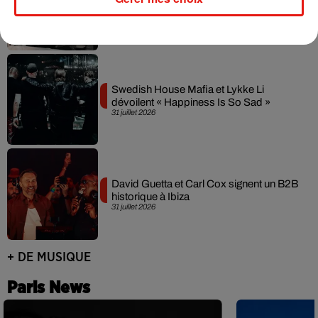
leur mixtape créée en...
3 août 2026
Swedish House Mafia et Lykke Li
dévoilent « Happiness Is So Sad »
31 juillet 2026
David Guetta et Carl Cox signent un B2B
historique à Ibiza
31 juillet 2026
+ DE MUSIQUE
Paris News