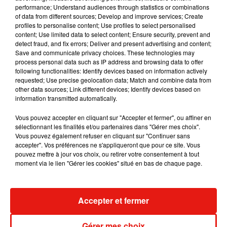
performance; Understand audiences through statistics or combinations
of data from different sources; Develop and improve services; Create
RÜFÜS DU SOL annonce un nouvel
profiles to personalise content; Use profiles to select personalised
album après sa tournée mondiale
content; Use limited data to select content; Ensure security, prevent and
7 août 2026
detect fraud, and fix errors; Deliver and present advertising and content;
Save and communicate privacy choices. These technologies may
process personal data such as IP address and browsing data to offer
following functionalities: Identify devices based on information actively
requested; Use precise geolocation data; Match and combine data from
Angèle et Amélie Lens dévoilent leur
other data sources; Link different devices; Identify devices based on
collaboration tant attendue
information transmitted automatically.
7 août 2026
Vous pouvez accepter en cliquant sur "Accepter et fermer", ou affiner en
sélectionnant les finalités et/ou partenaires dans "Gérer mes choix".
Vous pouvez également refuser en cliquant sur "Continuer sans
accepter". Vos préférences ne s'appliqueront que pour ce site. Vous
pouvez mettre à jour vos choix, ou retirer votre consentement à tout
Il y a 10 ans, DJ Snake changeait de
moment via le lien "Gérer les cookies" situé en bas de chaque page.
dimension avec son premier...
6 août 2026
Accepter et fermer
Fred again.. et Latin Mafia dévoilent enfin
Gérer mes choix