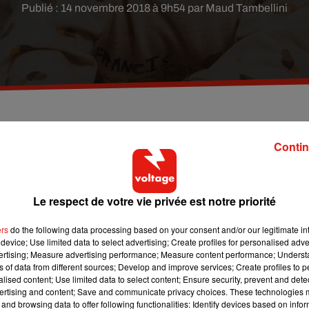
Publié : 14 novembre 2018 à 9h54 par Maud Tambellini
souriante de nos tout petits. Et pourtant, c'est
Contin
e.
Le respect de votre vie privée est notre priorité
areuh areuh. Des chercheurs américains ont présenté récemment
éricaine pour le progrès et la science.
ers
do the following data processing based on your consent and/or our legitimate int
device; Use limited data to select advertising; Create profiles for personalised adver
 favorisés réussissent généralement mieux à l’école. Les
vertising; Measure advertising performance; Measure content performance; Unders
nfants selon leur milieu d’appartenance.
ns of data from different sources; Develop and improve services; Create profiles to 
alised content; Use limited data to select content; Ensure security, prevent and detect
nces dans les structures mêmes du cerveau. La partie cognitive
ertising and content; Save and communicate privacy choices. These technologies
les parents ne sont pas diplômés et n’utilisent que très peu un
and browsing data to offer following functionalities: Identify devices based on infor