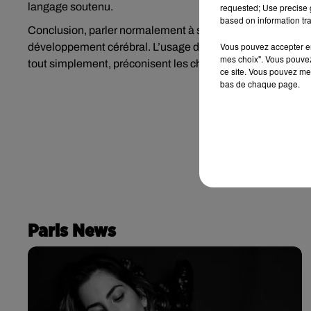
langage soutenu.
requested; Use precise g
based on information tra
Conclusion, parler normalement à son enfant dès le plus j
Vous pouvez accepter en 
développement cérébral. L’usage de livres sonores peut aid
mes choix". Vous pouvez
tout simplement, préconisent les chercheurs, il est possible 
ce site. Vous pouvez met
bas de chaque page.
Paris News