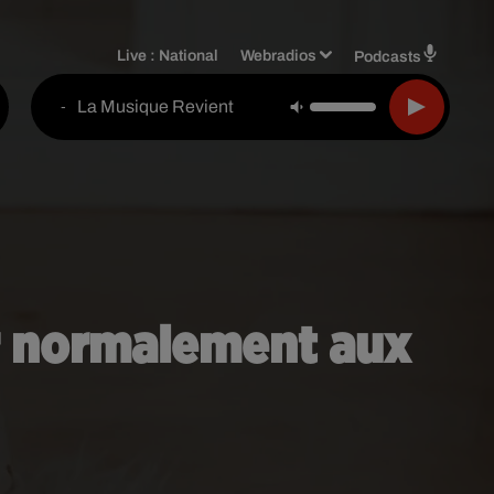
Live :
National
Webradios
Podcasts
La Musique Revient
-
er normalement aux