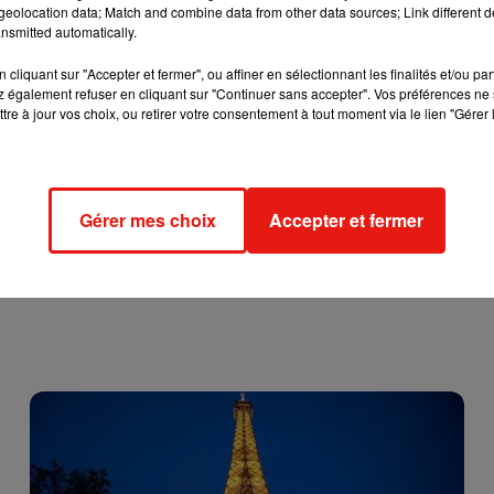
eolocation data; Match and combine data from other data sources; Link different de
nsmitted automatically.
eune âge et de façon répétée favoriserait fortement son
cliquant sur "Accepter et fermer", ou affiner en sélectionnant les finalités et/ou pa
er les parents qui pensent avoir un vocabulaire trop limité. Ou
 également refuser en cliquant sur "Continuer sans accepter". Vos préférences ne 
d’acheter un dictionnaire et lire les définitions à voix haute.
tre à jour vos choix, ou retirer votre consentement à tout moment via le lien "Gérer 
Gérer mes choix
Accepter et fermer