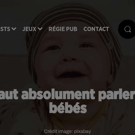
STS
JEUX
RÉGIE PUB
CONTACT
 faut absolument parl
bébés
Crédit image:
pixabay