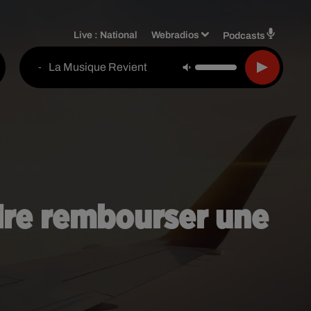
Live :
National
Webradios
Podcasts
La Musique Revient
-
aire rembourser une