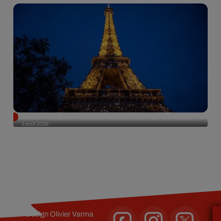
Des DJ sets au coucher du soleil sur la Tour Eiffel !
3 août 2026
Design
Olivier Varma