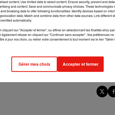
alised content; Use limited data to select content; Ensure security, prevent and detect
pent ! En effet, la raison pour laquelle une personne loupe son
ertising and content; Save and communicate privacy choices. These technologies
s ne remboursent pas le billet dans ce cas de figure. En
and browsing data to offer following functionalities: Identify devices based on infor
eolocation data; Match and combine data from other data sources; Link different de
ée à votre carte bleue par exemple) couvre ce genre de soucis, à
nsmitted automatically.
t de votre volonté (maladie, accident voire perte d'emploi).
cliquant sur "Accepter et fermer", ou affiner en sélectionnant les finalités et/ou pa
d'obtenir le remboursement d'une partie du prix du billet ! En effet
 également refuser en cliquant sur "Continuer sans accepter". Vos préférences ne 
eules taxes et redevances incluses dans le prix du billet, à sav
tre à jour vos choix, ou retirer votre consentement à tout moment via le lien "Gérer 
billet) et la redevance passager (signalée par les lettres QX sur
 de voyageurs présents dans l'avion. Pour cela, il suffit de faire
recommandé avec avis de réception en y joignant une copie du bil
billet d'avion (la compagnie aérienne ou l'agence de voyages).
Gérer mes choix
Accepter et fermer
r un remboursement en ligne au risque que des frais à hauteur d