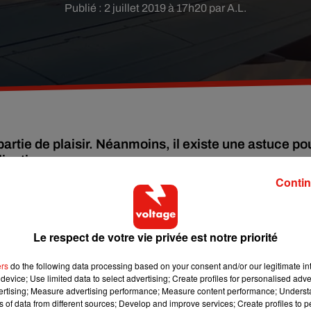
Publié : 2 juillet 2019 à 17h20 par A.L.
partie de plaisir. Néanmoins, il existe une astuce po
lications.
Contin
perdu à la dernière minute ou de bouchons intempestifs pour all
e qui a déjà loupé son avion. Que faire dans ces cas-là ?
Le respect de votre vie privée est notre priorité
faillible pour pouvoir se faire rembourser une partie du billet
ers
do the following data processing based on your consent and/or our legitimate int
vances
device; Use limited data to select advertising; Create profiles for personalised adver
vertising; Measure advertising performance; Measure content performance; Unders
ns of data from different sources; Develop and improve services; Create profiles to 
ol raté, l'assurance annulation souscrite au moment de l'achat