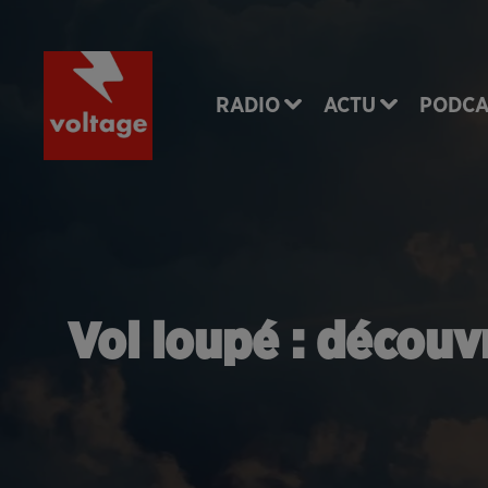
RADIO
ACTU
PODCA
Vol loupé : découv