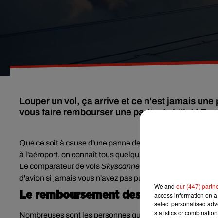
Louper un vol, ça arrive et ce n'est jamais une 
vous faire rembourser une partie du billet ! Exp
Que ce soit à cause d'une panne de réveil, d'un passeport 
à l'aéroport, on connaît tous quelqu'un dans notre entourag
Le
comparateur de vols
Skyscanner
a dévoilé une astuce in
d'avion si jamais vous n'avez pas pu décoller.
We and
our (447) partn
Le remboursement des taxes et rede
access information on a 
select personalised ad
statistics or combinatio
Nombreuses sont les personnes qui pensent qu'en cas de v