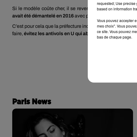
requested; Use precise g
Si le modèle coûte cher, il se revend aussi très bien. Pre
based on information tra
avait été démantelé en 2016
avec près de 160 vols à leur ac
Vous pouvez accepter en 
mes choix". Vous pouvez
C’est pour cela que la préfecture incite désormais à placer
ce site. Vous pouvez met
faire,
évitez les antivols en U qui abîment les poussettes.
bas de chaque page.
Paris News