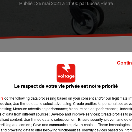
Publié : 25 mai 2021 à 11h00 par Lucas Pierre
ce que conseille fortement la préfecture de police d
Contin
Le respect de votre vie privée est notre priorité
st en forte hausse depuis 2016.
En 2020, même avec la fermet
de poussettes à Paris.
ers
do the following data processing based on your consent and/or our legitimate int
device; Use limited data to select advertising; Create profiles for personalised adver
ettes des marques Yoyo et Bugaboo. La première est la marque 
vertising; Measure advertising performance; Measure content performance; Unders
ite taille, pratique en milieu urbain. Mais elle coûte cher : un 
ns of data from different sources; Develop and improve services; Create profiles to 
alised content; Use limited data to select content; Ensure security, prevent and detect
ertising and content; Save and communicate privacy choices. These technologies
and browsing data to offer following functionalities: Identify devices based on infor