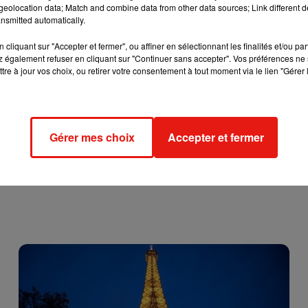
eolocation data; Match and combine data from other data sources; Link different de
uve de l’intérêt des voleurs pour les poussettes,
un réseau ent
nsmitted automatically.
tif.
cliquant sur "Accepter et fermer", ou affiner en sélectionnant les finalités et/ou pa
 également refuser en cliquant sur "Continuer sans accepter". Vos préférences ne 
 un antivol sur les poussettes. Et dans le cas où vous décidiez de
tre à jour vos choix, ou retirer votre consentement à tout moment via le lien "Gérer 
Préférez un antivol souple.
Gérer mes choix
Accepter et fermer