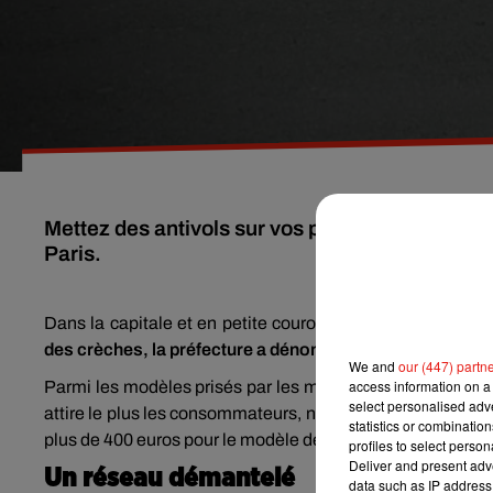
Mettez des antivols sur vos poussettes ! C'est 
Paris.
Dans la capitale et en petite couronne, ce type de vol e
des crèches, la préfecture a dénombré près de 600 vols 
We and
our (447) partn
access information on a 
Parmi les modèles prisés par les malfaiteurs : les pouss
select personalised ad
attire le plus les consommateurs, notamment grâce à sa pet
statistics or combinatio
plus de 400 euros pour le modèle de base.
profiles to select person
Deliver and present adv
Un réseau démantelé
data such as IP address 