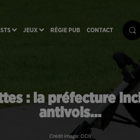
STS
JEUX
RÉGIE PUB
CONTACT
tes : la préfecture inc
antivols…
Crédit image:
CC0