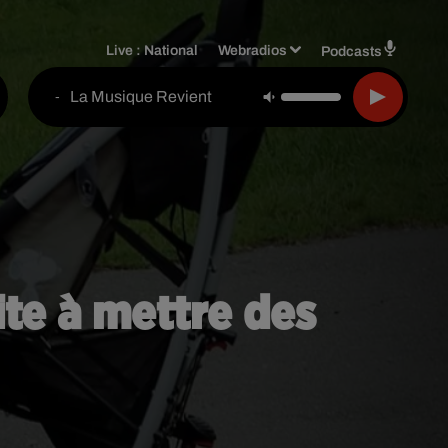
Live :
National
Webradios
Podcasts
La Musique Revient
-
ite à mettre des