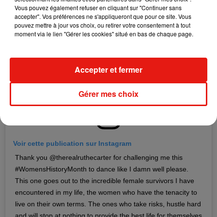
Vous pouvez également refuser en cliquant sur "Continuer sans
accepter". Vos préférences ne s'appliqueront que pour ce site. Vous
pouvez mettre à jour vos choix, ou retirer votre consentement à tout
moment via le lien "Gérer les cookies" situé en bas de chaque page.
Accepter et fermer
Gérer mes choix
Voir cette publication sur Instagram
Thank you @therealruthecarter for challenging me this
#WomensHistoryMonth to dance like I damn well please.
This one goes out to the incredible female survivors I have
encountered in my life, the women who have the tenacity to
live on their own terms. The ones who take risks, hustle hard
and will stop at nothing to provide the best life for themselves