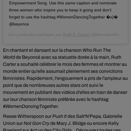
Empowerment Song. Use this same caption and nominate
three women who inspire you to keep it going and don’t
forget to use the hashtag #WomenDancingTogether �x}�
@beyonce
Une publication partagée par
Ruth E. Carter
(@therealruthecarter) le
En chantant et dansant sur la chanson
Who Run The
World
de Beyoncé avec sa statuette dorée à la main
, Ruth
Carter a souhaité
célébrer le mois des femmes et montrer au
monde entier qu'elle assumait pleinement ses convictions
féministes. Rapidement, l'engouement a pris de l'ampleur au
point que de nombreuses autres stars ont suivi le
mouvement en publiant des vidéos d'elles en train de danser
sur leur chanson féministe préférée avec le hashtag
#WomenDancingTogether
.
Reese Witherspoon sur
Push It
des Salt'N'Pepa, Gabrielle
Union sur
Not Gon Cry
de Mary J. Blidge ou encore Kelly
Rowland sur
Act up
des City Girls... Découvrez toutes ces