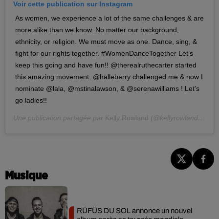
Voir cette publication sur Instagram
As women, we experience a lot of the same challenges & are
more alike than we know. No matter our background,
ethnicity, or religion. We must move as one. Dance, sing, &
fight for our rights together. #WomenDanceTogether Let’s
keep this going and have fun!! @therealruthecarter started
this amazing movement. @halleberry challenged me & now I
nominate @lala, @mstinalawson, & @serenawilliams ! Let’s
go ladies!!
Une publication partagée par
Kelly Rowland
(@kellyrowland) le
24
Musique
RÜFÜS DU SOL annonce un nouvel