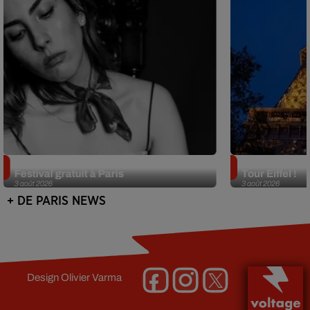
Netflix lance un immense Book
Des DJ sets au
Festival gratuit à Paris
Tour Eiffel !
3 août 2026
3 août 2026
+ DE PARIS NEWS
Design
Olivier Varma