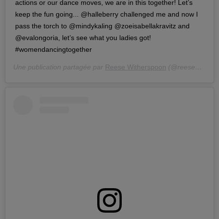
actions or our dance moves, we are in this together! Let’s
keep the fun going... @halleberry challenged me and now I
pass the torch to @mindykaling @zoeisabellakravitz and
@evalongoria, let’s see what you ladies got!
#womendancingtogether
Une publication partagée par
Reese Witherspoon
(@reesewitherspoon) le