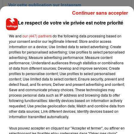
Voir cette publication sur Instagram
Continuer sans accepter
Thank you @therealruthecarter for starting this challenge to
finish out #WomensHistoryMonth in a fun way while showing
Le respect de votre vie privée est notre priorité
the world anything is possible when women unite! So I
stretched my hips and accepted this challenge of singing,
We and
our (447) partners
do the following data processing based on
your consent and/or our legitimate interest: Store and/or access
dancing, and lip syncing to my favorite female empowerment
information on a device; Use limited data to select advertising; Create
song! We have all been through something in this life. We've
profiles for personalised advertising; Use profiles to select personalised
all fallen and didn't want to get up. We've had our hearts
advertising; Measure advertising performance; Measure content
performance; Understand audiences through statistics or combinations
broken. We've all experienced failures. All women share
of data from different sources; Develop and improve services; Create
these common truths and we can ALL rise when we stick
profiles to personalise content; Use profiles to select personalised
together and uplift each other. Let's keep this going and
content; Use limited data to select content; Ensure security, prevent and
detect fraud, and fix errors; Deliver and present advertising and content;
laugh and have fun along the way. I nominate
Save and communicate privacy choices. These technologies may
@chrissyteigen @jessicaalba and @traceeellisross to keep
process personal data such as IP address and browsing data to offer
this challenge going! �x}� @therealmaryjblige
following functionalities: Identify devices based on information actively
requested; Use precise geolocation data; Match and combine data from
#WomenDancingTogether
other data sources; Link different devices; Identify devices based on
#WomenDancingTogetherChallenge
information transmitted automatically.
Une publication partagée par
Gabrielle Union-Wade
(@gabunion) le
Vous pouvez accepter en cliquant sur "Accepter et fermer", ou affiner en
sélectionnant les finalités et/ou partenaires dans "Gérer mes choix".