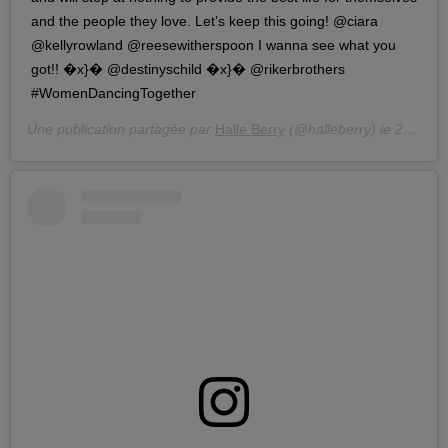
and the people they love. Let’s keep this going! @ciara
@kellyrowland @reesewitherspoon I wanna see what you
got!! �x}� @destinyschild �x}� @rikerbrothers
#WomenDancingTogether
Une publication partagée par
Halle Berry
(@halleberry) le
21 Mars 2019 à 2 :06 PDT