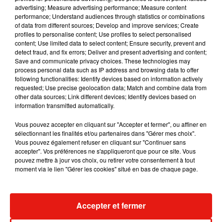
Musique
advertising; Measure advertising performance; Measure content
performance; Understand audiences through statistics or combinations
of data from different sources; Develop and improve services; Create
profiles to personalise content; Use profiles to select personalised
RÜFÜS DU SOL annonce un nouvel
content; Use limited data to select content; Ensure security, prevent and
album après sa tournée mondiale
detect fraud, and fix errors; Deliver and present advertising and content;
7 août 2026
Save and communicate privacy choices. These technologies may
process personal data such as IP address and browsing data to offer
following functionalities: Identify devices based on information actively
requested; Use precise geolocation data; Match and combine data from
other data sources; Link different devices; Identify devices based on
Angèle et Amélie Lens dévoilent leur
information transmitted automatically.
collaboration tant attendue
7 août 2026
Vous pouvez accepter en cliquant sur "Accepter et fermer", ou affiner en
sélectionnant les finalités et/ou partenaires dans "Gérer mes choix".
Vous pouvez également refuser en cliquant sur "Continuer sans
accepter". Vos préférences ne s'appliqueront que pour ce site. Vous
pouvez mettre à jour vos choix, ou retirer votre consentement à tout
moment via le lien "Gérer les cookies" situé en bas de chaque page.
Il y a 10 ans, DJ Snake changeait de
dimension avec son premier...
6 août 2026
Accepter et fermer