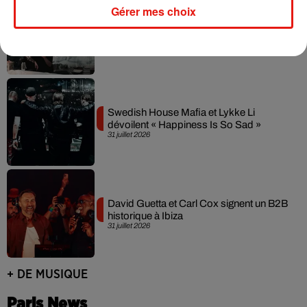
Gérer mes choix
Fred again.. et Latin Mafia dévoilent enfin
leur mixtape créée en...
3 août 2026
Swedish House Mafia et Lykke Li
dévoilent « Happiness Is So Sad »
31 juillet 2026
David Guetta et Carl Cox signent un B2B
historique à Ibiza
31 juillet 2026
+ DE MUSIQUE
Paris News