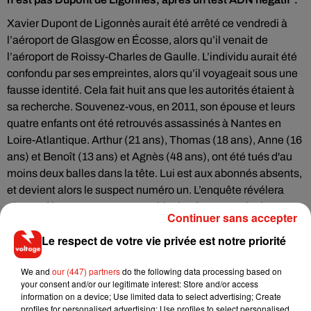
Xavier Dupont de Ligonnès aurait été arrêté ce vendredi à
l’aéroport de Glasgow en Écosse, alors qu’il venait de
l’aéroport de Roissy-Charles de Gaulle. L’individu aurait été
confondu par ses empreintes, alors qu’il voyageait sous une
fausse identité. Cela fait huit ans que les autorités étaient à
sa recherche. Souvenez-vous, en 2011, son épouse et leurs
quatre enfants ont été retrouvés assassinés à Nantes en
Loire-Atlantique. Arthur (21 ans), Thomas (18 ans), Anne (16
ans) et Benoît (13 ans) et Agnès (48 ans), ont été tués d'au
moins deux balles dans la tête. Lui est aux abonnés absents,
et devient alors le suspect numéro un. L’enquête révélera
plus tard le comportement trouble du père, avant le drame.
Continuer sans accepter
Selon
Le Parisien
, le "potentiel" Xavier Dupont de Ligonnès
Le respect de votre vie privée est notre priorité
n’a montré aucune résistance lors de son interpellation.
We and
our (447) partners
do the following data processing based on
your consent and/or our legitimate interest: Store and/or access
information on a device; Use limited data to select advertising; Create
profiles for personalised advertising; Use profiles to select personalised