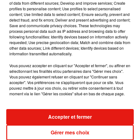
Garnier
of data from different sources; Develop and improve services; Create
profiles to personalise content; Use profiles to select personalised
content; Use limited data to select content; Ensure security, prevent and
Et puis une idée de sortie gratuite, c’est pas mal par les
detect fraud, and fix errors; Deliver and present advertising and content;
temps qui courent. L’artiste JR, adepte du trompe l’œil, a
Save and communicate privacy choices. These technologies may
recouvert dernièrement l’opéra Garnier à Paris d’une œuvre
process personal data such as IP address and browsing data to offer
following functionalities: Identify devices based on information actively
monumentale. Pour l’occasion, une performance de danse
requested; Use precise geolocation data; Match and combine data from
est prévue devant. Ça s’appelle Chiroptera, un ballet
other data sources; Link different devices; Identify devices based on
moderne avec 150 danseurs. Ce sera ce dimanche 12
information transmitted automatically.
novembre avec deux représentations à 19h et à 21h. La place
Vous pouvez accepter en cliquant sur "Accepter et fermer", ou affiner en
de l’opéra sera transformée en zone piétonne pour accueillir
sélectionnant les finalités et/ou partenaires dans "Gérer mes choix".
le public.
Vous pouvez également refuser en cliquant sur "Continuer sans
accepter". Vos préférences ne s'appliqueront que pour ce site. Vous
pouvez mettre à jour vos choix, ou retirer votre consentement à tout
moment via le lien "Gérer les cookies" situé en bas de chaque page.
Musique
Accepter et fermer
Gérer mes choix
Il y a 10 ans, DJ Snake changeait de