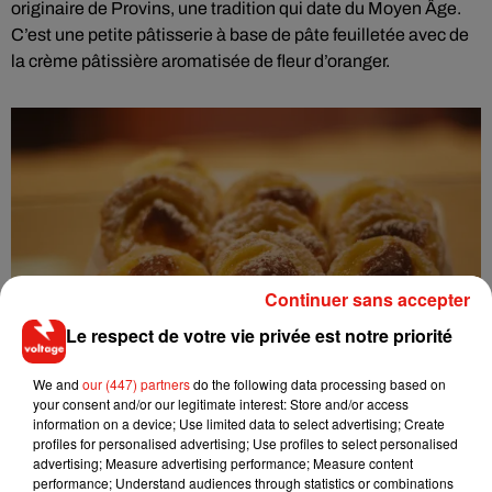
originaire de Provins, une tradition qui date du Moyen Âge.
C’est une petite pâtisserie à base de pâte feuilletée avec de
la crème pâtissière aromatisée de fleur d’oranger.
Continuer sans accepter
Le respect de votre vie privée est notre priorité
We and
our (447) partners
do the following data processing based on
your consent and/or our legitimate interest: Store and/or access
( Fête de la Niflette ce samedi 11 novembre à Provins. Des
information on a device; Use limited data to select advertising; Create
animations sont prévues de 9h30 à 18h en centre-ville)
profiles for personalised advertising; Use profiles to select personalised
advertising; Measure advertising performance; Measure content
Un spectacle gratuit devant l'opéra
performance; Understand audiences through statistics or combinations