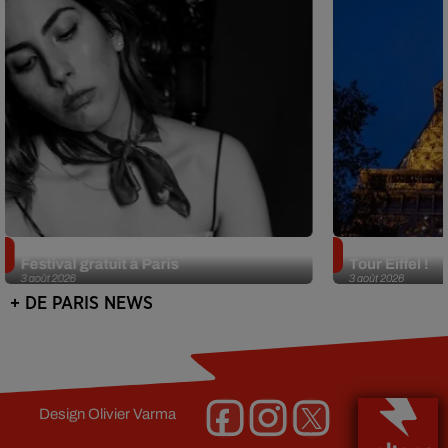
Netflix lance un immense Book
Des DJ sets au
Festival gratuit à Paris
Tour Eiffel !
3 août 2026
3 août 2026
+ DE PARIS NEWS
Design
Olivier Varma