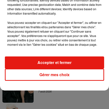
following functionalities: Identify devices based on information actively
entre balades nocturnes, découvertes artistiques et
requested; Use precise geolocation data; Match and combine data from
other data sources; Link different devices; Identify devices based on
ambiance festive.
information transmitted automatically.
Vous pouvez accepter en cliquant sur "Accepter et fermer", ou affiner en
sélectionnant les finalités et/ou partenaires dans "Gérer mes choix".
Vous pouvez également refuser en cliquant sur "Continuer sans
Musique
accepter". Vos préférences ne s'appliqueront que pour ce site. Vous
pouvez mettre à jour vos choix, ou retirer votre consentement à tout
moment via le lien "Gérer les cookies" situé en bas de chaque page.
RÜFÜS DU SOL annonce un nouvel
album après sa tournée mondiale
7 août 2026
Accepter et fermer
Gérer mes choix
Angèle et Amélie Lens dévoilent leur
collaboration tant attendue
7 août 2026