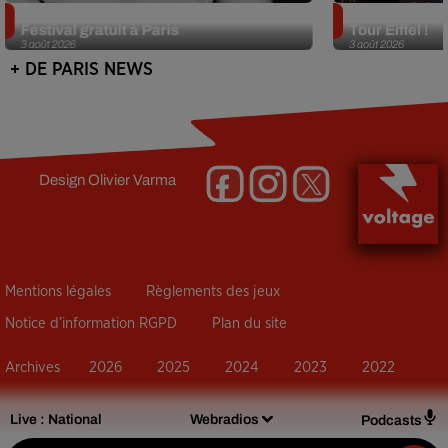
Netflix lance un immense Book
Des DJ sets au
Festival gratuit à Paris
Tour Eiffel !
3 août 2026
3 août 2026
+ DE PARIS NEWS
Design
Olivier Varma
Mentions légales
Règlements des jeux
Notice d’information RGPD
Plan du site
Archives
2026
2025
2024
2023
2022
Live :
National
Webradios
Podcasts