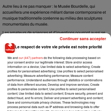
Autre lieu à ne pas manquer : le
Musée Bourdelle
, qui
accueillera une expérience mêlant danse contemporaine et
musique traditionnelle coréenne au milieu des sculptures
monumentales du musée.
Les amateurs de sciences et d’inventions pourront aussi se
Continuer sans accepter
rendre au
Musée des Arts et Métiers
pour une soirée au
milieu des grandes inventions qui ont marqué l’histoire, de
Le respect de votre vie privée est notre priorité
l’aéroplane de Clément Ader aux anciennes machines
industrielles.
We and
our (447) partners
do the following data processing based on
your consent and/or our legitimate interest: Store and/or access
Et pour ceux qui veulent multiplier les découvertes, le
Musée
information on a device; Use limited data to select advertising; Create
Carnavalet
, le
Petit Palais
ou encore la
Cité de
profiles for personalised advertising; Use profiles to select personalised
advertising; Measure advertising performance; Measure content
l’Économie
proposeront également des animations
performance; Understand audiences through statistics or combinations
spéciales et des visites gratuites pendant toute la soirée.
of data from different sources; Develop and improve services; Create
profiles to personalise content; Use profiles to select personalised
Depuis sa création en 2005, la Nuit européenne des musées
content; Use limited data to select content; Ensure security, prevent and
est devenue l’un des rendez-vous culturels les plus
detect fraud, and fix errors; Deliver and present advertising and content;
Save and communicate privacy choices. These technologies may
populaires du printemps. Et à Paris, l’évènement transforme
process personal data such as IP address and browsing data to offer
littéralement la capitale en immense musée à ciel ouvert,