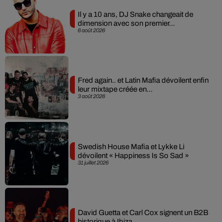
Il y a 10 ans, DJ Snake changeait de
dimension avec son premier...
6 août 2026
Fred again.. et Latin Mafia dévoilent enfin
leur mixtape créée en...
3 août 2026
Swedish House Mafia et Lykke Li
dévoilent « Happiness Is So Sad »
31 juillet 2026
David Guetta et Carl Cox signent un B2B
historique à Ibiza