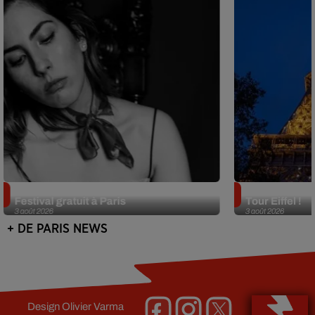
Netflix lance un immense Book
Des DJ sets au
Festival gratuit à Paris
Tour Eiffel !
3 août 2026
3 août 2026
+ DE PARIS NEWS
Design
Olivier Varma