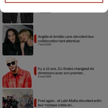
RÜFÜS DU SOL annonce un nouvel
album après sa tournée mondiale
7 août 2026
Angèle et Amélie Lens dévoilent leur
collaboration tant attendue
7 août 2026
Il y a 10 ans, DJ Snake changeait de
dimension avec son premier...
6 août 2026
Fred again.. et Latin Mafia dévoilent enfin
leur mixtape créée en...