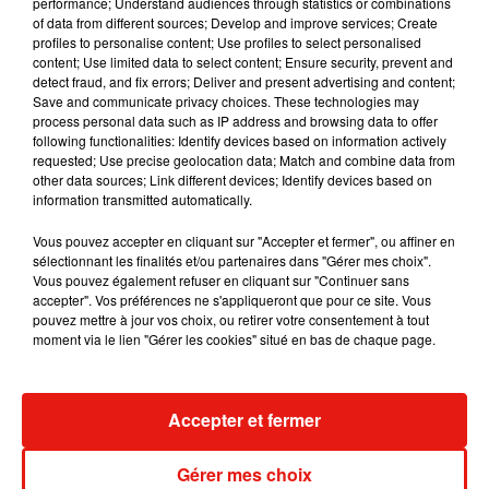
performance; Understand audiences through statistics or combinations
of data from different sources; Develop and improve services; Create
produite par une éolienne. En fin de chaîne, on obtient
de
profiles to personalise content; Use profiles to select personalised
l’hydrogène produit grâce à des énergies vertes
!
content; Use limited data to select content; Ensure security, prevent and
detect fraud, and fix errors; Deliver and present advertising and content;
Récemment, et c’est une première mondiale, une plateforme
Save and communicate privacy choices. These technologies may
de production d’hydrogène en mer a été inaugurée au large
process personal data such as IP address and browsing data to offer
de la Bretagne. Il s’agit pour le moment d’une
following functionalities: Identify devices based on information actively
requested; Use precise geolocation data; Match and combine data from
expérimentation qui, si elle s’avère concluante, permettrait
other data sources; Link different devices; Identify devices based on
de produire 400kg d’hydrogène chaque jour. Pour bien
information transmitted automatically.
comprendre ce que cela représente, il faut partir du principe
Vous pouvez accepter en cliquant sur "Accepter et fermer", ou affiner en
qu’un seul kilo d’hydrogène permet de
faire rouler une
sélectionnant les finalités et/ou partenaires dans "Gérer mes choix".
voiture… sur 100km
. De quoi produire assez d’énergie pour
Vous pouvez également refuser en cliquant sur "Continuer sans
permettre à 400 véhicules de rouler sur 100km
accepter". Vos préférences ne s'appliqueront que pour ce site. Vous
pouvez mettre à jour vos choix, ou retirer votre consentement à tout
quotidiennement.
moment via le lien "Gérer les cookies" situé en bas de chaque page.
Accepter et fermer
Musique
Gérer mes choix