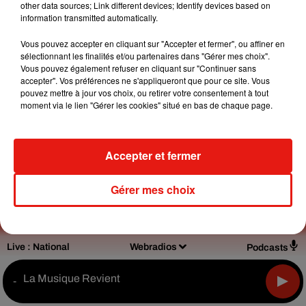
other data sources; Link different devices; Identify devices based on
information transmitted automatically.
Design
Olivier Varma
Vous pouvez accepter en cliquant sur "Accepter et fermer", ou affiner en
sélectionnant les finalités et/ou partenaires dans "Gérer mes choix".
Vous pouvez également refuser en cliquant sur "Continuer sans
accepter". Vos préférences ne s'appliqueront que pour ce site. Vous
pouvez mettre à jour vos choix, ou retirer votre consentement à tout
moment via le lien "Gérer les cookies" situé en bas de chaque page.
Mentions légales
Règlements des jeux
Notice d’information RGPD
Plan du site
Accepter et fermer
Archives
2026
2025
2024
2023
2022
Gérer mes choix
Live :
National
Webradios
Podcasts
La Musique Revient
-