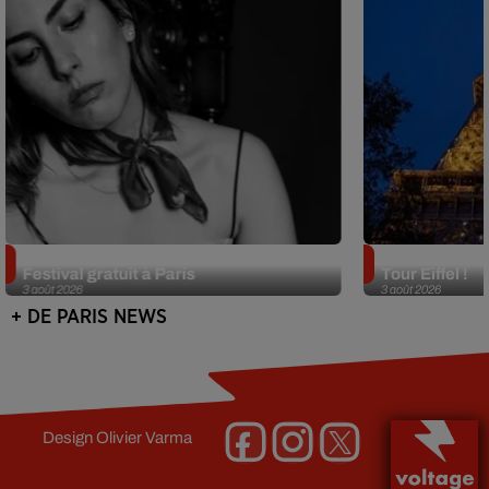
Netflix lance un immense Book
Des DJ sets au
Festival gratuit à Paris
Tour Eiffel !
3 août 2026
3 août 2026
+ DE PARIS NEWS
Design
Olivier Varma