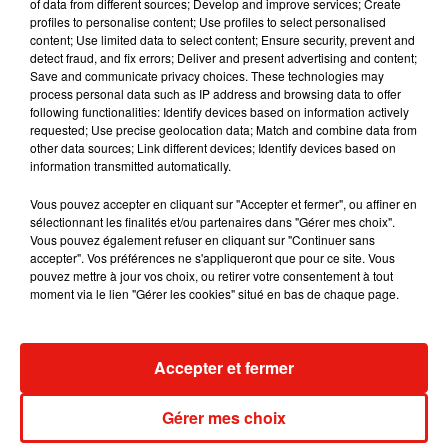
album après sa tournée mondiale
of data from different sources; Develop and improve services; Create
7 août 2026
profiles to personalise content; Use profiles to select personalised
content; Use limited data to select content; Ensure security, prevent and
detect fraud, and fix errors; Deliver and present advertising and content;
Save and communicate privacy choices. These technologies may
process personal data such as IP address and browsing data to offer
following functionalities: Identify devices based on information actively
Angèle et Amélie Lens dévoilent leur
requested; Use precise geolocation data; Match and combine data from
collaboration tant attendue
other data sources; Link different devices; Identify devices based on
7 août 2026
information transmitted automatically.
Vous pouvez accepter en cliquant sur "Accepter et fermer", ou affiner en
sélectionnant les finalités et/ou partenaires dans "Gérer mes choix".
Vous pouvez également refuser en cliquant sur "Continuer sans
Il y a 10 ans, DJ Snake changeait de
accepter". Vos préférences ne s'appliqueront que pour ce site. Vous
dimension avec son premier...
pouvez mettre à jour vos choix, ou retirer votre consentement à tout
6 août 2026
moment via le lien "Gérer les cookies" situé en bas de chaque page.
Accepter et fermer
Fred again.. et Latin Mafia dévoilent enfin
leur mixtape créée en...
Gérer mes choix
3 août 2026