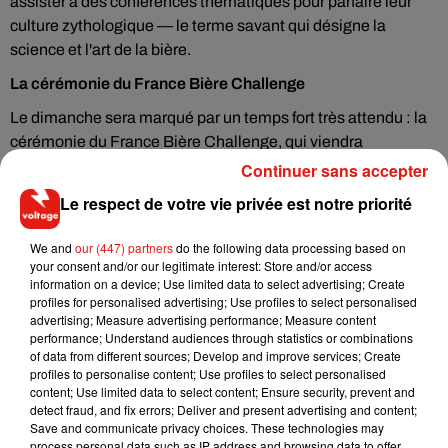
assister à des conférences thématiques pour parfaire leur
culture zythologique — le terme savant qui désigne la
science et l'art de la bière.
La cérémonie du France Bière Challenge
Le dimanche sera marqué par un temps fort très attendu : la
cérémonie du France Bière Challenge, qui viendra
récompenser les meilleures cuvées de l'année devant un
Continuer sans accepter
public mêlant néophytes curieux et experts confirmés. Une
Le respect de votre vie privée est notre priorité
belle occasion d'assister en direct à la consécration des
talents qui font rayonner la bière artisanale française.
We and
our (447) partners
do the following data processing based on
your consent and/or our legitimate interest: Store and/or access
Pensez à réserver
information on a device; Use limited data to select advertising; Create
profiles for personalised advertising; Use profiles to select personalised
Les places pour le week-end de clôture à Ground Control
advertising; Measure advertising performance; Measure content
sont limitées, alors mieux vaut anticiper. La soif de
performance; Understand audiences through statistics or combinations
découverte, elle, est illimitée. Et l'abus d'alcool est
of data from different sources; Develop and improve services; Create
profiles to personalise content; Use profiles to select personalised
dangereux pour la santé alosr pensez à consommer avec
content; Use limited data to select content; Ensure security, prevent and
modération.
detect fraud, and fix errors; Deliver and present advertising and content;
Save and communicate privacy choices. These technologies may
Paris Beer Festival — Ground Control, 81 rue du Charolais,
process personal data such as IP address and browsing data to offer