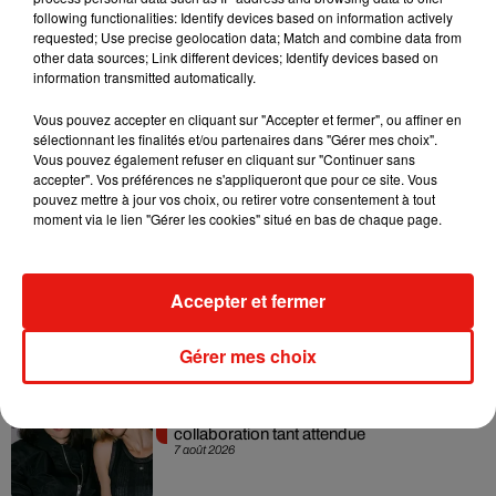
Paris 12e — Du 25 au 31 mai 2026 — Infos et billetterie sur
following functionalities: Identify devices based on information actively
requested; Use precise geolocation data; Match and combine data from
parisbeerfestival.fr
other data sources; Link different devices; Identify devices based on
information transmitted automatically.
Vous pouvez accepter en cliquant sur "Accepter et fermer", ou affiner en
sélectionnant les finalités et/ou partenaires dans "Gérer mes choix".
Vous pouvez également refuser en cliquant sur "Continuer sans
accepter". Vos préférences ne s'appliqueront que pour ce site. Vous
Musique
pouvez mettre à jour vos choix, ou retirer votre consentement à tout
moment via le lien "Gérer les cookies" situé en bas de chaque page.
RÜFÜS DU SOL annonce un nouvel
album après sa tournée mondiale
Accepter et fermer
7 août 2026
Gérer mes choix
Angèle et Amélie Lens dévoilent leur
collaboration tant attendue
7 août 2026