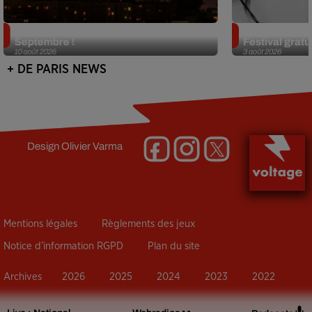
Le Festival de Montmartre revient en
Netflix lance
Septembre !
Festival gratui
10 août 2026
3 août 2026
+ DE PARIS NEWS
Design
Olivier Varma
Mentions légales
Règlements des jeux
Notice d’information RGPD
Plan du site
Archives
2026
2025
2024
2023
2022