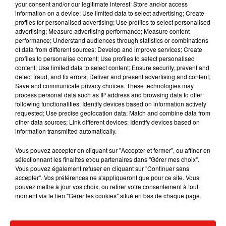
ninijohvao@hotmail.com
your consent and/or our legitimate interest: Store and/or access
information on a device; Use limited data to select advertising; Create
profiles for personalised advertising; Use profiles to select personalised
advertising; Measure advertising performance; Measure content
performance; Understand audiences through statistics or combinations
Musique
of data from different sources; Develop and improve services; Create
profiles to personalise content; Use profiles to select personalised
content; Use limited data to select content; Ensure security, prevent and
detect fraud, and fix errors; Deliver and present advertising and content;
Save and communicate privacy choices. These technologies may
RÜFÜS DU SOL annonce un nouvel
process personal data such as IP address and browsing data to offer
album après sa tournée mondiale
following functionalities: Identify devices based on information actively
7 août 2026
requested; Use precise geolocation data; Match and combine data from
other data sources; Link different devices; Identify devices based on
information transmitted automatically.
Vous pouvez accepter en cliquant sur "Accepter et fermer", ou affiner en
Angèle et Amélie Lens dévoilent leur
sélectionnant les finalités et/ou partenaires dans "Gérer mes choix".
collaboration tant attendue
Vous pouvez également refuser en cliquant sur "Continuer sans
7 août 2026
accepter". Vos préférences ne s'appliqueront que pour ce site. Vous
pouvez mettre à jour vos choix, ou retirer votre consentement à tout
moment via le lien "Gérer les cookies" situé en bas de chaque page.
Il y a 10 ans, DJ Snake changeait de