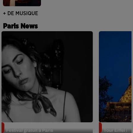
+ DE MUSIQUE
Paris News
Netflix lance un immense Book
Des DJ sets au
Festival gratuit à Paris
Tour Eiffel !