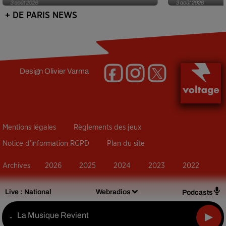
3 août 2026
3 août 2026
+ DE PARIS NEWS
Design
Olivier Varma
Mentions légales
Règlements des jeux
Notice d’information RGPD
Plan du site
Archives
2026
2025
2024
2023
2022
Live :
National
Webradios
Podcasts
La Musique Revient
-