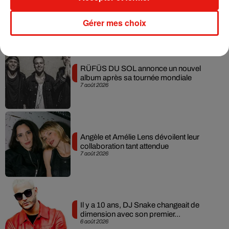
Gérer mes choix
Musique
RÜFÜS DU SOL annonce un nouvel
album après sa tournée mondiale
7 août 2026
Angèle et Amélie Lens dévoilent leur
collaboration tant attendue
7 août 2026
Il y a 10 ans, DJ Snake changeait de
dimension avec son premier...
6 août 2026