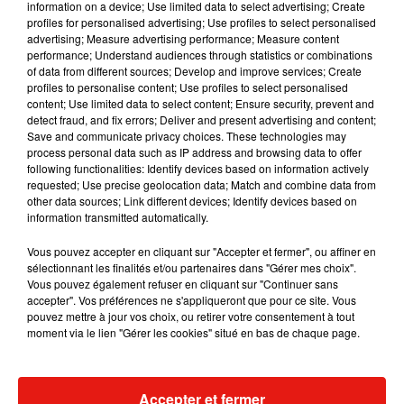
information on a device; Use limited data to select advertising; Create
beurres et 2 crèmes seront à l’honneur puisqu’avec le nom
profiles for personalised advertising; Use profiles to select personalised
de l’évènement vous aurez compris que cet évènement va
advertising; Measure advertising performance; Measure content
mettre en lumière les produits certifiés AOP de France.
performance; Understand audiences through statistics or combinations
of data from different sources; Develop and improve services; Create
e
Pour cette 2
édition, en plus des dégustations, show
profiles to personalise content; Use profiles to select personalised
cooking et des DJ set de la journée, il y aura la pâtissière
content; Use limited data to select content; Ensure security, prevent and
detect fraud, and fix errors; Deliver and present advertising and content;
Nina Métayer, vous avez sûrement vu quelques vidéos avec
Save and communicate privacy choices. These technologies may
elle ou son nom écrit quelque part puisqu’elle a remporté le
process personal data such as IP address and browsing data to offer
prix de meilleure pâtissière du monde en 2023 !
following functionalities: Identify devices based on information actively
requested; Use precise geolocation data; Match and combine data from
Et si vous vous rappelez du début de l’article, vous avez donc
other data sources; Link different devices; Identify devices based on
compris que l’accès : est gratuit ! Que demander de plus pour
information transmitted automatically.
aller déguster une pléthore de fromages ?
Vous pouvez accepter en cliquant sur "Accepter et fermer", ou affiner en
AOP Festival
sélectionnant les finalités et/ou partenaires dans "Gérer mes choix".
Vous pouvez également refuser en cliquant sur "Continuer sans
CENTQUATRE-PARIS
accepter". Vos préférences ne s'appliqueront que pour ce site. Vous
5 rue Curial
pouvez mettre à jour vos choix, ou retirer votre consentement à tout
Accès : Métro 7 (Ricquet) RER E (Rosa parks)
moment via le lien "Gérer les cookies" situé en bas de chaque page.
Entrée gratuite
De 11h à 19h
Accepter et fermer