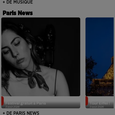
+ DE MUSIQUE
Paris News
Netflix lance un immense Book
Des DJ sets au
Festival gratuit à Paris
Tour Eiffel !
3 août 2026
3 août 2026
+ DE PARIS NEWS